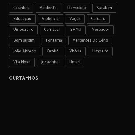
Casinhas
Acidente
Homicídio
Surubim
Educação
Violência
Vagas
Caruaru
Umbuzeiro
Carnaval
SAMU
Vereador
Bom Jardim
Toritama
Vertentes Do Lério
João Alfredo
Orobó
Vitória
Limoeiro
Vila Nova
Jucazinho
Umari
CURTA-NOS