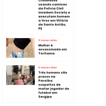
Criminosos
usando camisas
da Polícia Civil
invadem Society e
executam homem
a tiros em Vitória
de Santo Antão,
PE
11 meses atrás
Mulher é
assassinada em
Toritama
11 meses atrás
Três homens são
presos na
Paraíba
suspeitos de
matar jogador de
futebol em
Sergipe