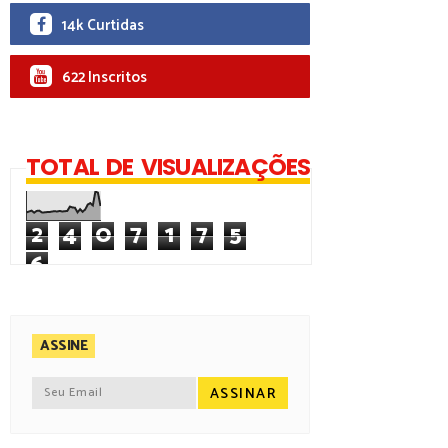
14k Curtidas
622 Inscritos
TOTAL DE VISUALIZAÇÕES
2
4
0
7
1
7
5
6
ASSINE