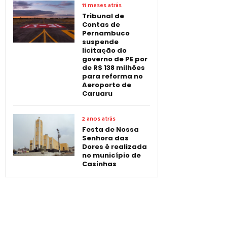
11 meses atrás
Tribunal de
Contas de
Pernambuco
suspende
licitação do
governo de PE por
de R$ 138 milhões
para reforma no
Aeroporto de
Caruaru
2 anos atrás
Festa de Nossa
Senhora das
Dores é realizada
no município de
Casinhas