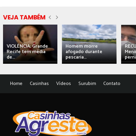
VEJA TAMBÉM
VIOLÊNCIA: Grande
Homem morre
REC
Recife tem média
afogado durante
Meni
de...
pescaria...
perna
Home
Casinhas
Vídeos
Surubim
Contato