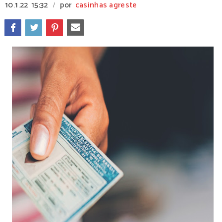
10.1.22
15:32
por
casinhas agreste
/