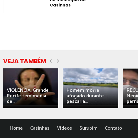
Casinhas
VEJA TAMBÉM
VIOLÊNCIA: Grande
Homem morre
REC
Recife tem média
afogado durante
Meni
de...
pescaria...
perna
Home
Casinhas
Vídeos
Surubim
Contato