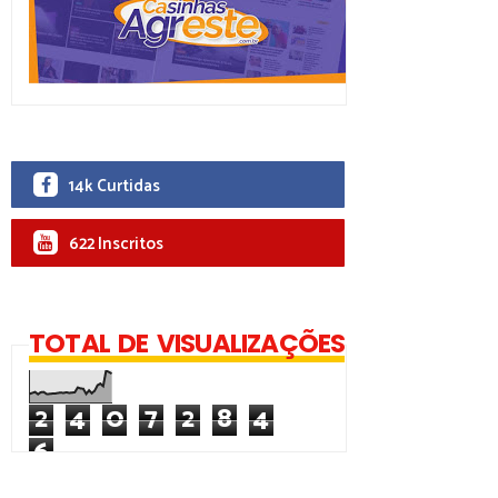
14k Curtidas
622 Inscritos
TOTAL DE VISUALIZAÇÕES
2
4
0
7
2
8
4
6