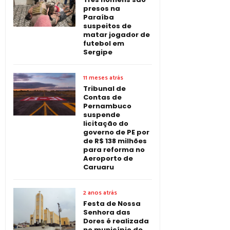
presos na
Paraíba
suspeitos de
matar jogador de
futebol em
Sergipe
11 meses atrás
Tribunal de
Contas de
Pernambuco
suspende
licitação do
governo de PE por
de R$ 138 milhões
para reforma no
Aeroporto de
Caruaru
2 anos atrás
Festa de Nossa
Senhora das
Dores é realizada
no município de