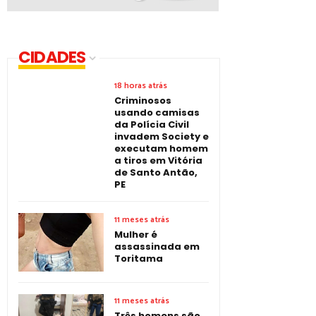
CIDADES
18 horas atrás
Criminosos
usando camisas
da Polícia Civil
invadem Society e
executam homem
a tiros em Vitória
de Santo Antão,
PE
11 meses atrás
Mulher é
assassinada em
Toritama
11 meses atrás
Três homens são