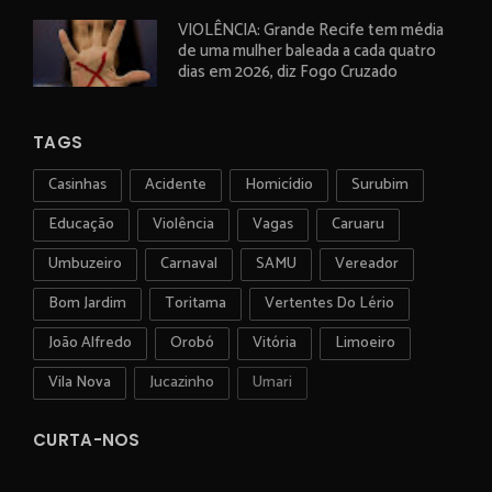
VIOLÊNCIA: Grande Recife tem média
de uma mulher baleada a cada quatro
dias em 2026, diz Fogo Cruzado
TAGS
Casinhas
Acidente
Homicídio
Surubim
Educação
Violência
Vagas
Caruaru
Umbuzeiro
Carnaval
SAMU
Vereador
Bom Jardim
Toritama
Vertentes Do Lério
João Alfredo
Orobó
Vitória
Limoeiro
Vila Nova
Jucazinho
Umari
CURTA-NOS