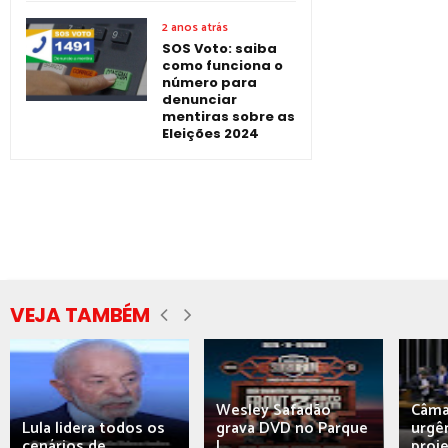
2 anos atrás
SOS Voto: saiba
como funciona o
número para
denunciar
mentiras sobre as
Eleições 2024
VEJA TAMBÉM
Wesley Safadão
Câma
Lula lidera todos os
grava DVD no Parque
urgên
cenários de...
J...
proj