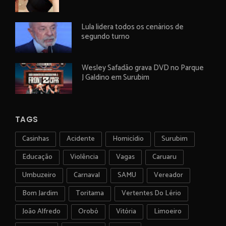
Lula lidera todos os cenários de
segundo turno
Wesley Safadão grava DVD no Parque
J Galdino em Surubim
TAGS
Casinhas
Acidente
Homicídio
Surubim
Educação
Violência
Vagas
Caruaru
Umbuzeiro
Carnaval
SAMU
Vereador
Bom Jardim
Toritama
Vertentes Do Lério
João Alfredo
Orobó
Vitória
Limoeiro