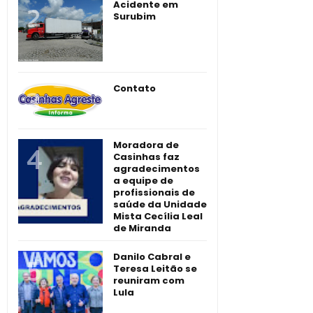
Acidente em
Surubim
Contato
Moradora de
Casinhas faz
agradecimentos
a equipe de
profissionais de
saúde da Unidade
Mista Cecília Leal
de Miranda
Danilo Cabral e
Teresa Leitão se
reuniram com
Lula