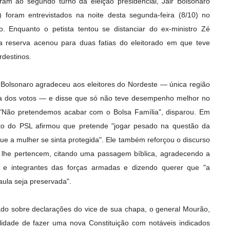
am ao segundo turno da eleição presidencial, Jair Bolsonaro
foram entrevistados na noite desta segunda-feira (8/10) no
. Enquanto o petista tentou se distanciar do ex-ministro Zé
a reserva acenou para duas fatias do eleitorado em que teve
destinos.
, Bolsonaro agradeceu aos eleitores do Nordeste — única região
ia dos votos — e disse que só não teve desempenho melhor no
. "Não pretendemos acabar com o Bolsa Família", disparou. Em
ato do PSL afirmou que pretende "jogar pesado na questão da
ue a mulher se sinta protegida". Ele também reforçou o discurso
á lhe pertencem, citando uma passagem bíblica, agradecendo a
ais e integrantes das forças armadas e dizendo querer que "a
aula seja preservada".
ado sobre declarações do vice de sua chapa, o general Mourão,
ilidade de fazer uma nova Constituição com notáveis indicados