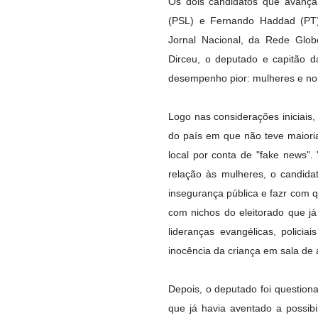
Os dois candidatos que avançar
(PSL) e Fernando Haddad (PT) 
Jornal Nacional, da Rede Globo
Dirceu, o deputado e capitão d
desempenho pior: mulheres e nor
Logo nas considerações iniciais
do país em que não teve maior
local por conta de "fake news"
relação às mulheres, o candid
insegurança pública e fazr com q
com nichos do eleitorado que j
lideranças evangélicas, polici
inocência da criança em sala de 
Depois, o deputado foi question
que já havia aventado a possib