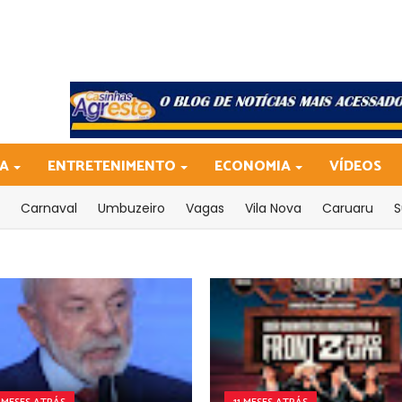
CA
ENTRETENIMENTO
ECONOMIA
VÍDEOS
Carnaval
Umbuzeiro
Vagas
Vila Nova
Caruaru
S