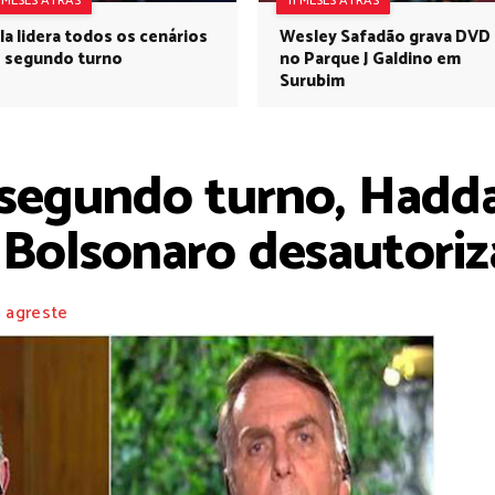
1 MESES ATRÁS
11 MESES ATRÁS
la lidera todos os cenários
Wesley Safadão grava DVD
 segundo turno
no Parque J Galdino em
Surubim
 segundo turno, Hadd
 Bolsonaro desautoriz
 agreste