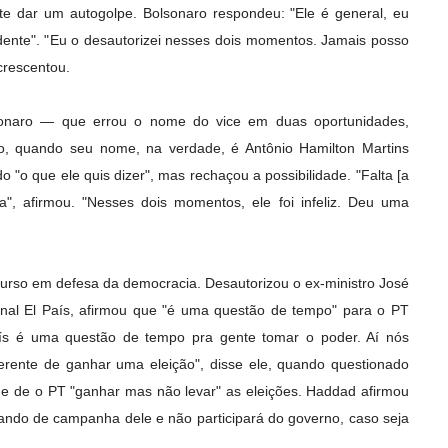
nte dar um autogolpe. Bolsonaro respondeu: "Ele é general, eu
dente". "Eu o desautorizei nesses dois momentos. Jamais posso
crescentou.
sonaro — que errou o nome do vice em duas oportunidades,
, quando seu nome, na verdade, é Antônio Hamilton Martins
 "o que ele quis dizer", mas rechaçou a possibilidade. "Falta [a
ica", afirmou. "Nesses dois momentos, ele foi infeliz. Deu uma
urso em defesa da democracia. Desautorizou o ex-ministro José
ornal El País, afirmou que "é uma questão de tempo" para o PT
aís é uma questão de tempo pra gente tomar o poder. Aí nós
erente de ganhar uma eleição", disse ele, quando questionado
de de o PT "ganhar mas não levar" as eleições. Haddad afirmou
ando de campanha dele e não participará do governo, caso seja