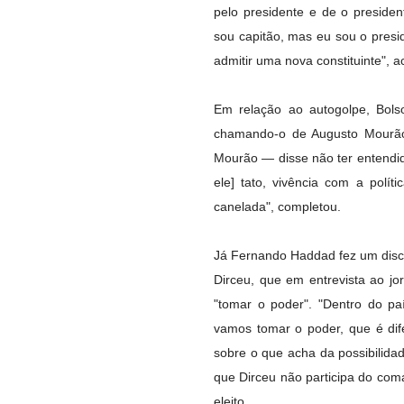
pelo presidente e de o preside
sou capitão, mas eu sou o presi
admitir uma nova constituinte", a
Em relação ao autogolpe, Bol
chamando-o de Augusto Mourão
Mourão — disse não ter entendido
ele] tato, vivência com a polít
canelada", completou.
Já Fernando Haddad fez um disc
Dirceu, que em entrevista ao j
"tomar o poder". "Dentro do p
vamos tomar o poder, que é dif
sobre o que acha da possibilida
que Dirceu não participa do com
eleito.