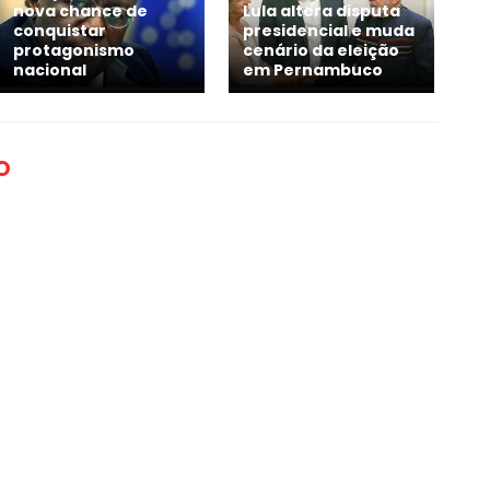
nova chance de
Lula altera disputa
conquistar
presidencial e muda
protagonismo
cenário da eleição
nacional
em Pernambuco
O