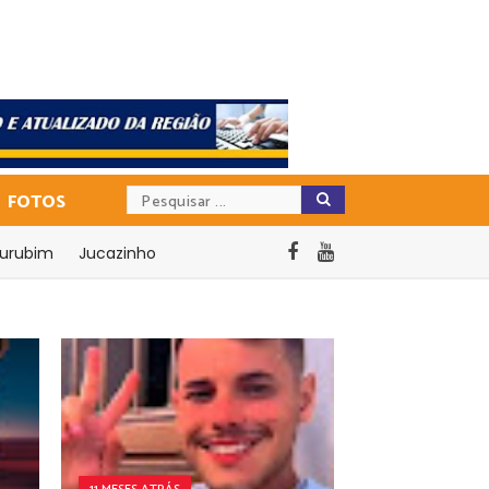
FOTOS
urubim
Jucazinho