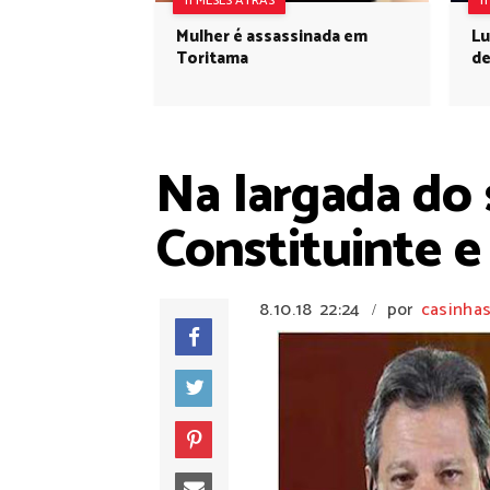
11 MESES ATRÁS
1
Mulher é assassinada em
Lu
Toritama
de
Na largada do
Constituinte e
8.10.18
22:24
por
casinhas
/