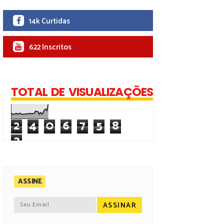
14k Curtidas
622 Inscritos
TOTAL DE VISUALIZAÇÕES
2
4
0
6
7
5
8
3
ASSINE