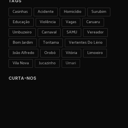
TAGS
Casinhas
Acidente
Homicídio
Surubim
Educação
Violência
Vagas
Caruaru
Umbuzeiro
Carnaval
SAMU
Vereador
Bom Jardim
Toritama
Vertentes Do Lério
João Alfredo
Orobó
Vitória
Limoeiro
Vila Nova
Jucazinho
Umari
CURTA-NOS