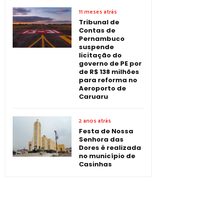
11 meses atrás
Tribunal de
Contas de
Pernambuco
suspende
licitação do
governo de PE por
de R$ 138 milhões
para reforma no
Aeroporto de
Caruaru
2 anos atrás
Festa de Nossa
Senhora das
Dores é realizada
no município de
Casinhas