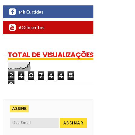
14k Curtidas
622 Inscritos
TOTAL DE VISUALIZAÇÕES
2
4
0
7
4
4
8
9
ASSINE