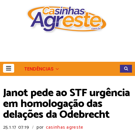
TENDÊNCIAS
Janot pede ao STF urgência
em homologação das
delações da Odebrecht
25.1.17
07:19
por
casinhas agreste
/