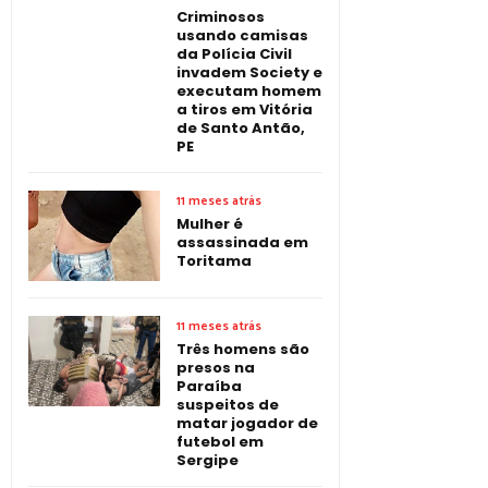
Criminosos
usando camisas
da Polícia Civil
invadem Society e
executam homem
a tiros em Vitória
de Santo Antão,
PE
11 meses atrás
Mulher é
assassinada em
Toritama
11 meses atrás
Três homens são
presos na
Paraíba
suspeitos de
matar jogador de
futebol em
Sergipe