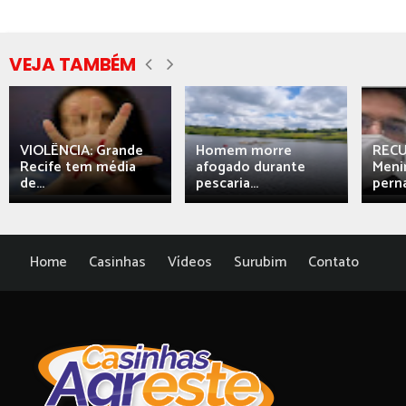
VEJA TAMBÉM
VIOLÊNCIA: Grande
Homem morre
REC
Recife tem média
afogado durante
Meni
de...
pescaria...
perna
Home
Casinhas
Vídeos
Surubim
Contato