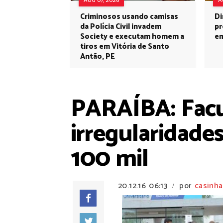
AUG 07, 2026
A
Criminosos usando camisas
Di
da Polícia Civil invadem
pr
Society e executam homem a
em
tiros em Vitória de Santo
Antão, PE
PARAÍBA: Facu
irregularidade
100 mil
20.12.16
06:13
por
casinha
/