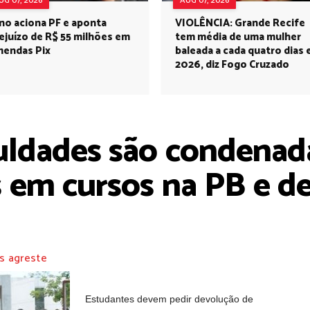
UG 07, 2026
AUG 07, 2026
no aciona PF e aponta
VIOLÊNCIA: Grande Recife
ejuízo de R$ 55 milhões em
tem média de uma mulher
endas Pix
baleada a cada quatro dias
2026, diz Fogo Cruzado
ldades são condenad
s em cursos na PB e d
s agreste
Estudantes devem pedir devolução de