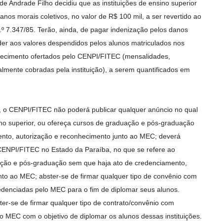
de Andrade Filho decidiu que as instituições de ensino superior
nos morais coletivos, no valor de R$ 100 mil, a ser revertido ao
n.º 7.347/85. Terão, ainda, de pagar indenização pelos danos
der aos valores despendidos pelos alunos matriculados nos
hecimento ofertados pelo CENPI/FITEC (mensalidades,
almente cobradas pela instituição), a serem quantificados em
 o CENPI/FITEC não poderá publicar qualquer anúncio no qual
ino superior, ou ofereça cursos de graduação e pós-graduação
ento, autorização e reconhecimento junto ao MEC; deverá
 CENPI/FITEC no Estado da Paraíba, no que se refere ao
ação e pós-graduação sem que haja ato de credenciamento,
nto ao MEC; abster-se de firmar qualquer tipo de convênio com
redenciadas pelo MEC para o fim de diplomar seus alunos.
er-se de firmar qualquer tipo de contrato/convênio com
lo MEC com o objetivo de diplomar os alunos dessas instituições.