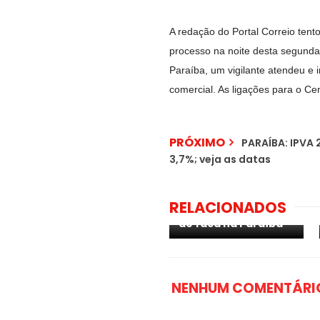
A redação do Portal Correio tento
processo na noite desta segunda
Paraíba, um vigilante atendeu e 
comercial. As ligações para o Ce
PRÓXIMO
PARAÍBA: IPVA 
3,7%; veja as datas
Motorista por
aplicativo é
encontrado morto
RELACIONADOS
com marca de golpe
de faca na Paraíba
NENHUM COMENTÁRI