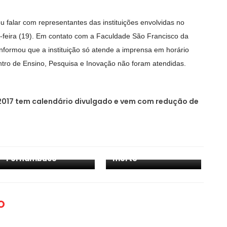
u falar com representantes das instituições envolvidas no
-feira (19). Em contato com a Faculdade São Francisco da
informou que a instituição só atende a imprensa em horário
ntro de Ensino, Pesquisa e Inovação não foram atendidas.
2017 tem calendário divulgado e vem com redução de
Em visita rápida,
Em operação da
Bolsonaro sobrevoa
Polícia, elemento
áreas atingidas
reage atira nos
pelas chuvas em
policiais mais acaba
Pernambuco
morto
O