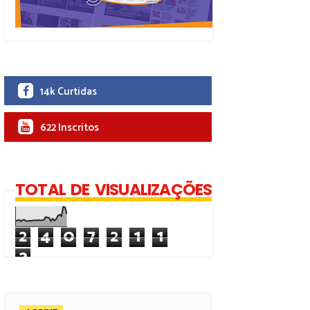
14k Curtidas
622 Inscritos
TOTAL DE VISUALIZAÇÕES
2
4
0
7
2
1
1
3