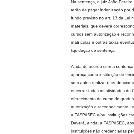
Na sentença, o juiz João Pereira 
terão de pagar indenização por da
fundo previsto no art. 13 da Lei 
materiais, que deverá correspon
cursos sem autorização e recon
matrículas e outras taxas eventu
liquidação de sentença.
Ainda de acordo com a sentença,
apareça como instituição de ens
sem antes realizar o credenciam
encerrar todas as atividades do
oferecimento de curso de gradu
autorização e reconhecimento ju
a FASP/ISEC e/ou instituições c
Deverá, ainda, a FASP/ISEC, abst
instituições não credenciadas pe