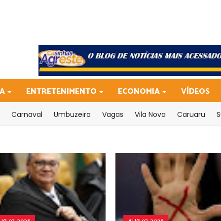
CA
ENTRETENIMENTO
ECONOMIA
VÍDEOS
Carnaval
Umbuzeiro
Vagas
Vila Nova
Caruaru
S