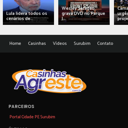
Wesley Safadão
Câma
Lula lidera todos os
grava DVD no Parque
urgên
cenários de...
J...
proj
Home
Casinhas
Vídeos
Surubim
Contato
PARCEIROS
Portal Cidade PE Surubim