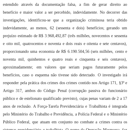
estendido através da documentação falsa, a fim de gerar direito ao
benefício e maior valor a ser percebido, indevidamente. No decorrer das
investigações, identificou-se que a organização criminosa teria obtido
indevidamente, ao menos, 62 (sessenta e dois) benefícios; gerando um
prejuízo estimado de R$ 3.968,492,87 (três milhões, novecentos e sessenta
e oito mil, quatrocentos e noventa e dois reais e oitenta e sete centavos),
proporcionando uma economia de R$ 6.190.504,56 (seis milhões, cento e
noventa mil, quinhentos e quatro reais e cinquenta e seis centavos),
aproximadamente; em valores que seriam pagos futuramente pelos
benefícios, caso o esquema não tivesse sido detectado. O investigado irá
responder pela prática dos crimes dos crimes contido nos Artigo 171, §3º e
Artigo 317, ambos do Código Penal (corrupção passiva do funcionário
público e de estelionato qualificado previsto), cujas penas variam de 2 a 17
anos de reclusão. A Força-Tarefa Previdenciária e Trabalhista é integrada
pelo Ministério do Trabalho e Previdência, a Polícia Federal e o Ministério
Público Federal, que atuam em conjunto no combate a crimes contra os
sistemas previdenciário e trabalhista. O nome da Operação Masmorra, faz