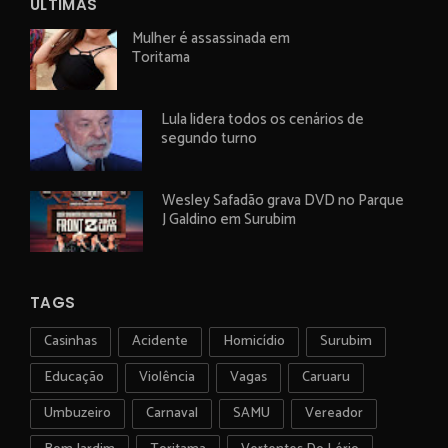
ÚLTIMAS
Mulher é assassinada em
Toritama
Lula lidera todos os cenários de
segundo turno
Wesley Safadão grava DVD no Parque
J Galdino em Surubim
TAGS
Casinhas
Acidente
Homicídio
Surubim
Educação
Violência
Vagas
Caruaru
Umbuzeiro
Carnaval
SAMU
Vereador