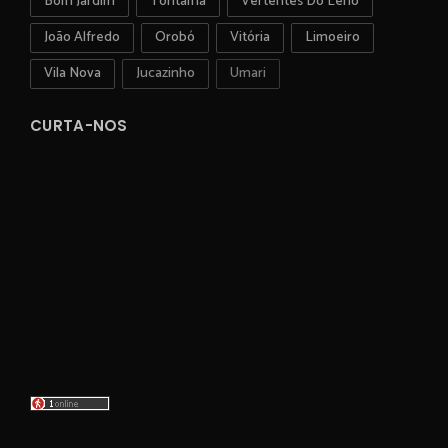
Bom Jardim
Toritama
Vertentes Do Lério
João Alfredo
Orobó
Vitória
Limoeiro
Vila Nova
Jucazinho
Umari
CURTA-NOS