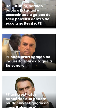
De Surubim, Servido
público Estadual é
assassinado a golpes de
faca peixeira dentro de
escola no Recife, PE
PF pede prorrogação de
inquérito sobre ataque a
Bolsonaro
PF acha extratos
bancários que podem
mudar investigação do
'caso Bolsonaro'