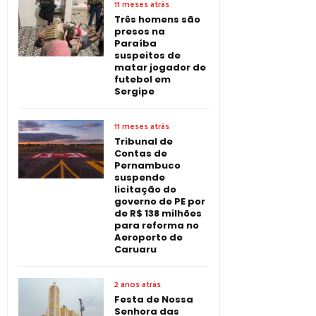
11 meses atrás
Três homens são
presos na
Paraíba
suspeitos de
matar jogador de
futebol em
Sergipe
11 meses atrás
Tribunal de
Contas de
Pernambuco
suspende
licitação do
governo de PE por
de R$ 138 milhões
para reforma no
Aeroporto de
Caruaru
2 anos atrás
Festa de Nossa
Senhora das