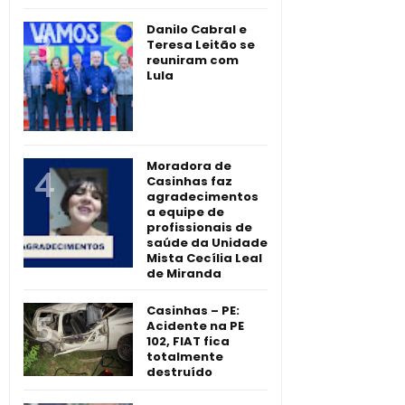
Danilo Cabral e
Teresa Leitão se
reuniram com
Lula
Moradora de
Casinhas faz
agradecimentos
a equipe de
profissionais de
saúde da Unidade
Mista Cecília Leal
de Miranda
Casinhas – PE:
Acidente na PE
102, FIAT fica
totalmente
destruído