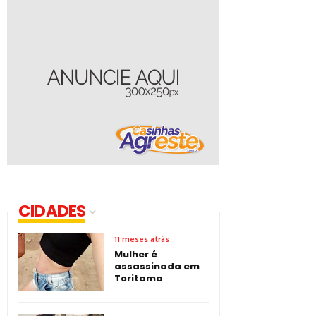
CIDADES
11 meses atrás
Mulher é
assassinada em
Toritama