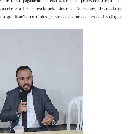
 sobre o não pagamento do Piso Salarial aos professores (reajuste de
atórios e a Lei aprovada pela Câmara de Vereadores, de autoria do
 a gratificação por títulos (mestrado, doutorado e especialização) ao