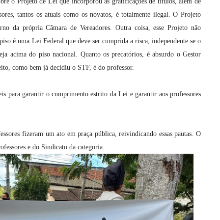
e o Projeto de Lei que incorporou as gratificações de títulos, além de
ores, tantos os atuais como os novatos, é totalmente ilegal. O Projeto
rno da própria Câmara de Vereadores. Outra coisa, esse Projeto não
O piso é uma Lei Federal que deve ser cumprida a risca, independente se o
teja acima do piso nacional. Quanto os precatórios, é absurdo o Gestor
eito, como bem já decidiu o STF, é do professor.
s para garantir o cumprimento estrito da Lei e garantir aos professores
essores fizeram um ato em praça pública, reivindicando essas pautas. O
ofessores e do Sindicato da categoria.