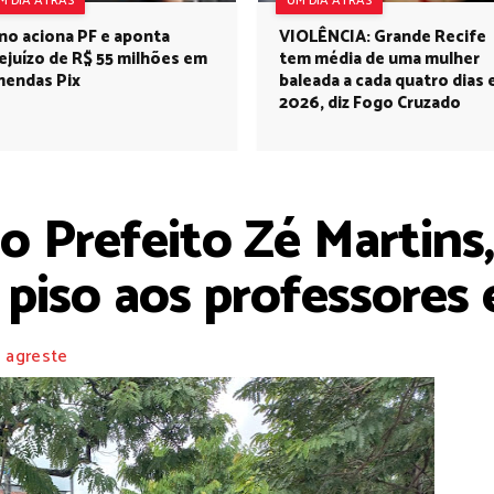
M DIA ATRÁS
UM DIA ATRÁS
no aciona PF e aponta
VIOLÊNCIA: Grande Recife
ejuízo de R$ 55 milhões em
tem média de uma mulher
endas Pix
baleada a cada quatro dias
2026, diz Fogo Cruzado
Prefeito Zé Martins,
 piso aos professores 
 agreste