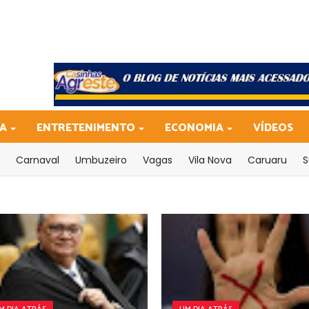
CA
ENTRETENIMENTO
ECONOMIA
VÍDEOS
Carnaval
Umbuzeiro
Vagas
Vila Nova
Caruaru
S