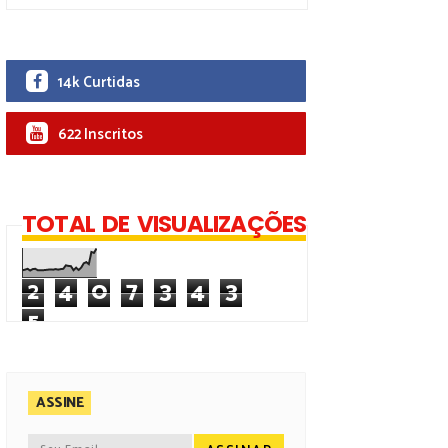
14k Curtidas
622 Inscritos
TOTAL DE VISUALIZAÇÕES
2
4
0
7
3
4
3
5
ASSINE