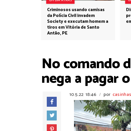
UM DIA ATRÁS
U
Criminosos usando camisas
Di
da Polícia Civil invadem
pr
Society e executam homem a
em
tiros em Vitória de Santo
Antão, PE
No comando do 
nega a pagar o
10.5.22
18:46
por
casinhas
/