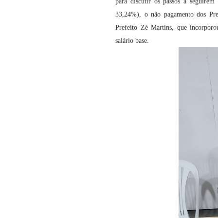
para discutir os passos a seguirem
33,24%), o não pagamento dos Prec
Prefeito Zé Martins, que incorporou
salário base.