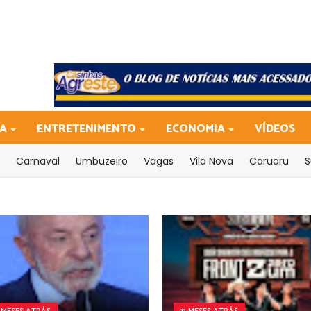
CA
ENTRETENIMENTO
ECONOMIA
VÍDEOS
Carnaval
Umbuzeiro
Vagas
Vila Nova
Caruaru
S