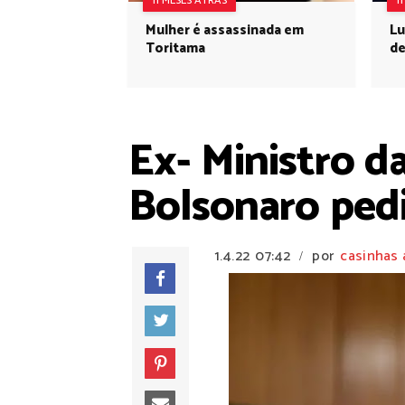
11 MESES ATRÁS
1
Mulher é assassinada em
Lu
Toritama
de
Ex- Ministro d
Bolsonaro pedi
1.4.22
07:42
por
casinhas 
/