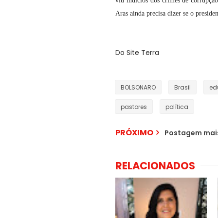
viu indícios dos crimes de corrupção 
Aras ainda precisa dizer se o preside
Do Site Terra
BOLSONARO
Brasil
ed
pastores
política
PRÓXIMO
Postagem mais
RELACIONADOS