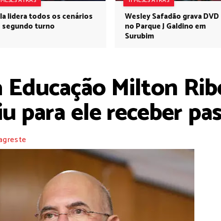
1 MESES ATRÁS
11 MESES ATRÁS
la lidera todos os cenários
Wesley Safadão grava DVD
 segundo turno
no Parque J Galdino em
Surubim
a Educação Milton Ribe
u para ele receber pa
agreste