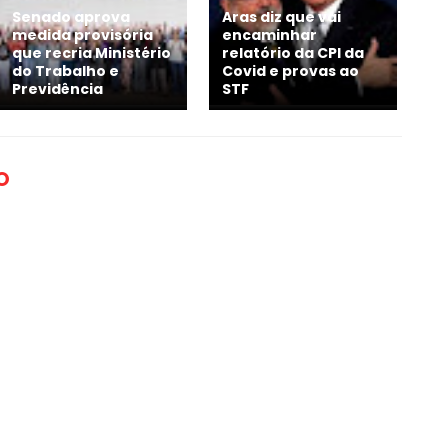
Senado aprova
Aras diz que vai
medida provisória
encaminhar
que recria Ministério
relatório da CPI da
do Trabalho e
Covid e provas ao
Previdência
STF
O