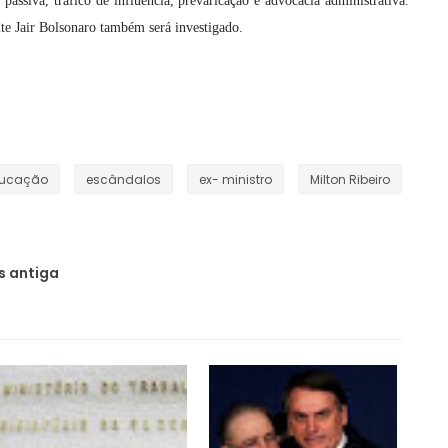
passiva, tráfico de influência, prevaricação e advocacia administrativa.
nte Jair Bolsonaro também será investigado.
ucação
escândalos
ex- ministro
Milton Ribeiro
 antiga