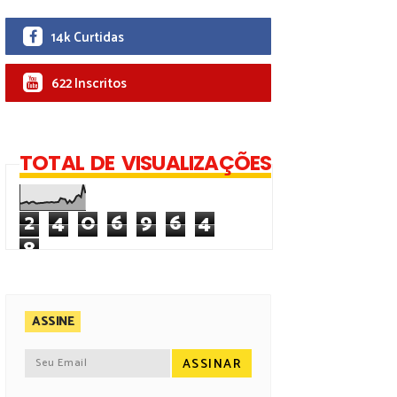
14k Curtidas
622 Inscritos
TOTAL DE VISUALIZAÇÕES
2
4
0
6
9
6
4
8
ASSINE