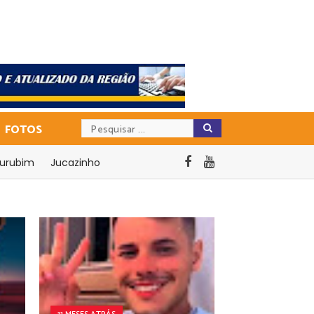
FOTOS
urubim
Jucazinho