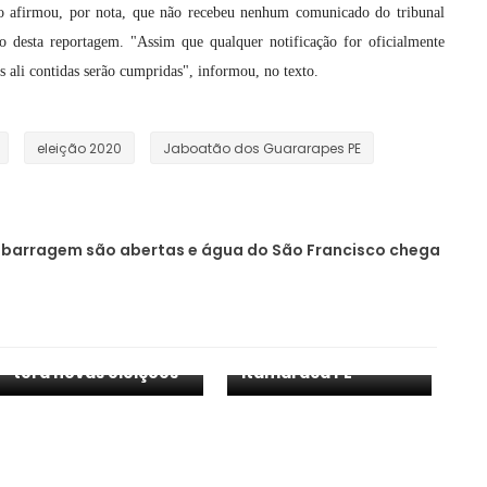
o afirmou, por nota, que não recebeu nenhum comunicado do tribunal
ão desta reportagem. "Assim que qualquer notificação for oficialmente
 ali contidas serão cumpridas", informou, no texto.
eleição 2020
Jaboatão dos Guararapes PE
barragem são abertas e água do São Francisco chega
TRE-PE cassa
diploma de prefeito
e vice, e cidade da
TRE PE cassa diploma
Zona da Mata Sul
do prefeito de
terá novas eleições
Itamaracá PE