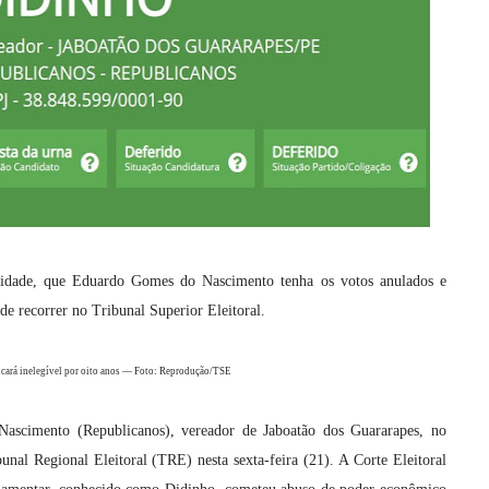
imidade, que Eduardo Gomes do Nascimento tenha os votos anulados e
ode recorrer no Tribunal Superior Eleitoral.
icará inelegível por oito anos — Foto: Reprodução/TSE
scimento (Republicanos), vereador de Jaboatão dos Guararapes, no
unal Regional Eleitoral (TRE) nesta sexta-feira (21). A Corte Eleitoral