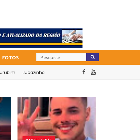
FOTOS
urubim
Jucazinho