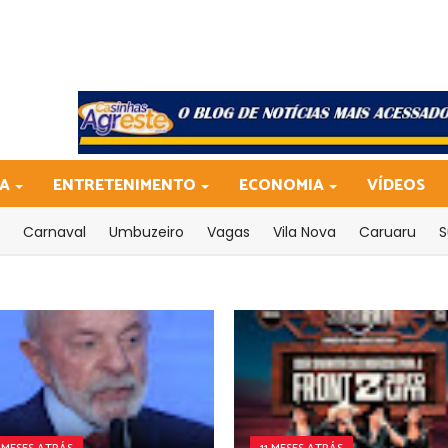
CA
ENTRETENIMENTO
ECONOMIA
VÍDEOS
Carnaval
Umbuzeiro
Vagas
Vila Nova
Caruaru
S