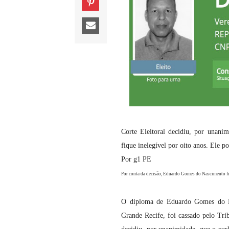
Corte Eleitoral decidiu, por unan
fique inelegível por oito anos. Ele p
Por g1 PE
Por conta da decisão, Eduardo Gomes do Nascimento f
O diploma de Eduardo Gomes do Na
Grande Recife, foi cassado pelo Trib