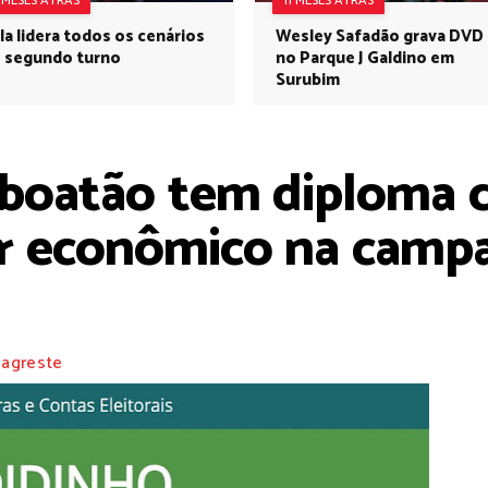
1 MESES ATRÁS
11 MESES ATRÁS
la lidera todos os cenários
Wesley Safadão grava DVD
 segundo turno
no Parque J Galdino em
Surubim
aboatão tem diploma c
r econômico na campan
 agreste