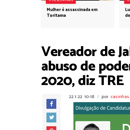
11 MESES ATRÁS
1
Mulher é assassinada em
Lu
Toritama
de
Vereador de J
abuso de pode
2020, diz TRE
22.1.22
10:18
por
casinhas
/