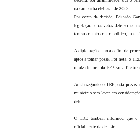
decidiu, por unanimidade, que o pa
na campanha eleitoral de 2020.
Por conta da decisão, Eduardo Gom
legislação, e os votos dele serão a
tentou contato com o político, mas nã
A diplomação marca o fim do processo
aptos a tomar posse. Por nota, o TR
o juiz eleitoral da 101ª Zona Eleitor
Ainda segundo o TRE, está prevista 
município sem levar em consideraçã
dele.
O TRE também informou que o pr
oficialmente da decisão.