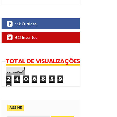
14k Curtidas
622 Inscritos
TOTAL DE VISUALIZAÇÕES
2
4
0
6
8
5
9
0
ASSINE