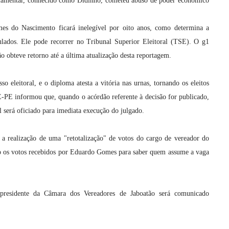
rlamentar, conhecido como Didinho, cometeu abuso de poder econômico
es do Nascimento ficará inelegível por oito anos, como determina a
nulados. Ele pode recorrer no Tribunal Superior Eleitoral (TSE). O g1
o obteve retorno até a última atualização desta reportagem.
 eleitoral, e o diploma atesta a vitória nas urnas, tornando os eleitos
E-PE informou que, quando o acórdão referente à decisão for publicado,
al será oficiado para imediata execução do julgado.
a realização de uma "retotalização" de votos do cargo de vereador do
o os votos recebidos por Eduardo Gomes para saber quem assume a vaga
esidente da Câmara dos Vereadores de Jaboatão será comunicado