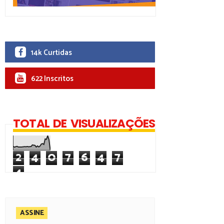
14k Curtidas
622 Inscritos
TOTAL DE VISUALIZAÇÕES
2
4
0
7
6
4
7
4
ASSINE