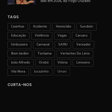
dias em 2026, diz Fogo Cruzado
TAGS
Casinhas
Acidente
Homicídio
Surubim
Educação
Violência
Vagas
Caruaru
Umbuzeiro
Carnaval
SAMU
Vereador
Bom Jardim
Toritama
Vertentes Do Lério
João Alfredo
Orobó
Vitória
Limoeiro
Vila Nova
Jucazinho
Umari
CURTA-NOS