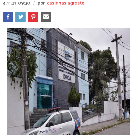
4.11.21
09:30
por
casinhas agreste
/