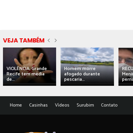
VEJA TAMBÉM
VIOLÊNCIA: Grande
Homem morre
REC
Recife tem média
afogado durante
Meni
de...
pescaria...
perna
Home
Casinhas
Vídeos
Surubim
Contato