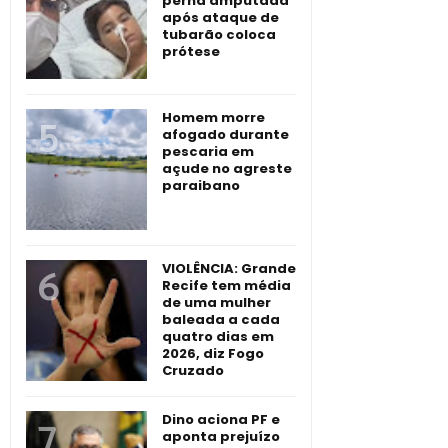
perna amputada
após ataque de
tubarão coloca
prótese
Homem morre
afogado durante
pescaria em
açude no agreste
paraibano
VIOLÊNCIA: Grande
Recife tem média
de uma mulher
baleada a cada
quatro dias em
2026, diz Fogo
Cruzado
Dino aciona PF e
aponta prejuízo