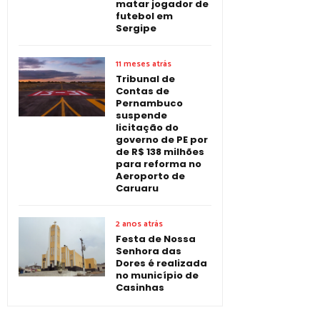
matar jogador de
futebol em
Sergipe
11 meses atrás
Tribunal de
Contas de
Pernambuco
suspende
licitação do
governo de PE por
de R$ 138 milhões
para reforma no
Aeroporto de
Caruaru
2 anos atrás
Festa de Nossa
Senhora das
Dores é realizada
no município de
Casinhas