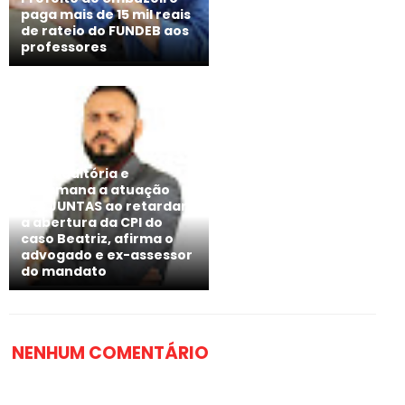
paga mais de 15 mil reais
de rateio do FUNDEB aos
professores
Contraditória e
desumana a atuação
das JUNTAS ao retardar
a abertura da CPI do
caso Beatriz, afirma o
advogado e ex-assessor
do mandato
NENHUM COMENTÁRIO