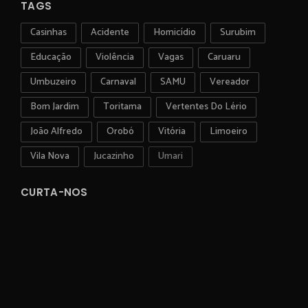
TAGS
Casinhas
Acidente
Homicídio
Surubim
Educação
Violência
Vagas
Caruaru
Umbuzeiro
Carnaval
SAMU
Vereador
Bom Jardim
Toritama
Vertentes Do Lério
João Alfredo
Orobó
Vitória
Limoeiro
Vila Nova
Jucazinho
Umari
CURTA-NOS