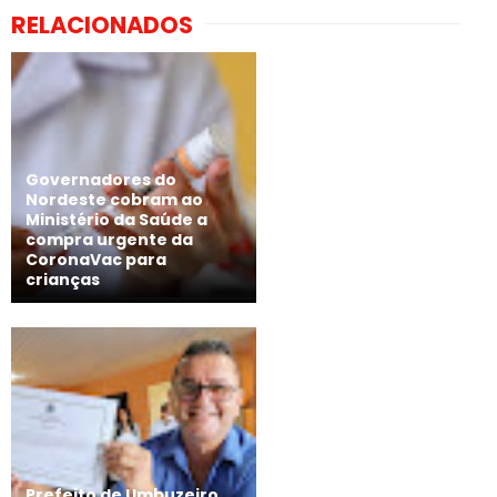
RELACIONADOS
Governadores do
Nordeste cobram ao
Ministério da Saúde a
compra urgente da
CoronaVac para
crianças
Prefeito de Umbuzeiro