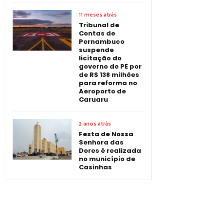
11 meses atrás
Tribunal de
Contas de
Pernambuco
suspende
licitação do
governo de PE por
de R$ 138 milhões
para reforma no
Aeroporto de
Caruaru
2 anos atrás
Festa de Nossa
Senhora das
Dores é realizada
no município de
Casinhas