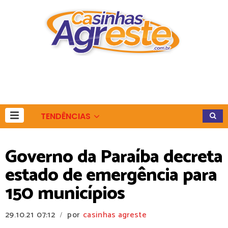
TENDÊNCIAS
Governo da Paraíba decreta
estado de emergência para
150 municípios
29.10.21
07:12
por
casinhas agreste
/