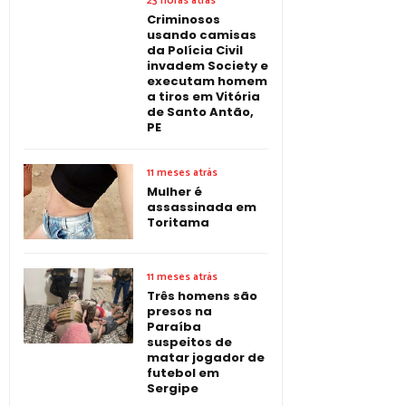
23 horas atrás
Criminosos
usando camisas
da Polícia Civil
invadem Society e
executam homem
a tiros em Vitória
de Santo Antão,
PE
11 meses atrás
Mulher é
assassinada em
Toritama
11 meses atrás
Três homens são
presos na
Paraíba
suspeitos de
matar jogador de
futebol em
Sergipe