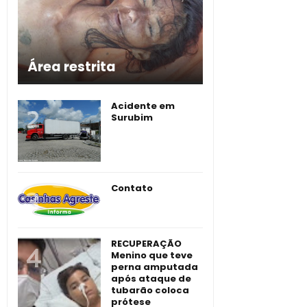
Área restrita
Acidente em
Surubim
Contato
RECUPERAÇÃO
Menino que teve
perna amputada
após ataque de
tubarão coloca
prótese