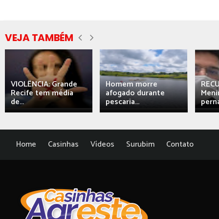
VEJA TAMBÉM
VIOLÊNCIA: Grande
Homem morre
REC
Recife tem média
afogado durante
Meni
de...
pescaria...
perna
Home
Casinhas
Vídeos
Surubim
Contato