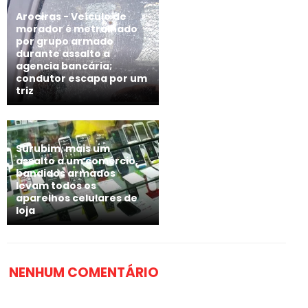
Aroeiras - Veículo de
morador é metralhado
por grupo armado
durante assalto a
agencia bancária;
condutor escapa por um
triz
Surubim, mais um
assalto a um comércio,
bandidos armados
levam todos os
aparelhos celulares de
loja
NENHUM COMENTÁRIO