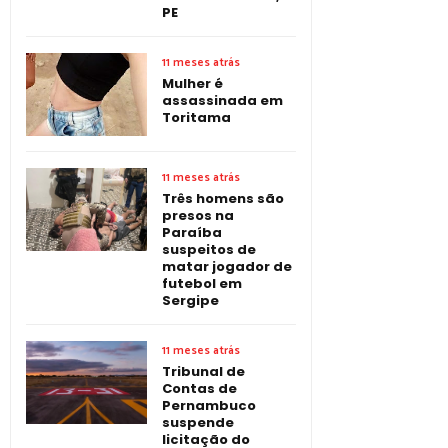
PE
11 meses atrás
Mulher é
assassinada em
Toritama
11 meses atrás
Três homens são
presos na
Paraíba
suspeitos de
matar jogador de
futebol em
Sergipe
11 meses atrás
Tribunal de
Contas de
Pernambuco
suspende
licitação do