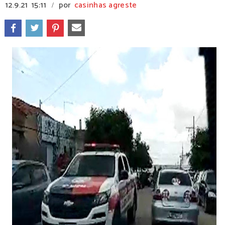
12.9.21
15:11
por
casinhas agreste
/