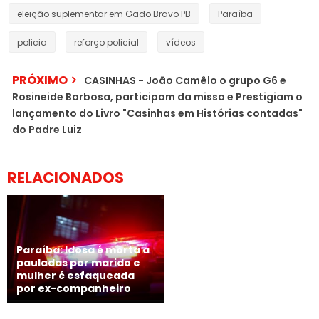
eleição suplementar em Gado Bravo PB
Paraíba
policia
reforço policial
vídeos
PRÓXIMO
CASINHAS - João Camêlo o grupo G6 e
Rosineide Barbosa, participam da missa e Prestigiam o
lançamento do Livro "Casinhas em Histórias contadas"
do Padre Luiz
RELACIONADOS
Paraíba: Idosa é morta a
pauladas por marido e
mulher é esfaqueada
por ex-companheiro