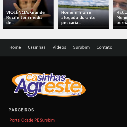
VIOLÊNCIA: Grande
Homem morre
REC
Recife tem média
afogado durante
Meni
de...
pescaria...
perna
Home
Casinhas
Vídeos
Surubim
Contato
PARCEIROS
Portal Cidade PE Surubim