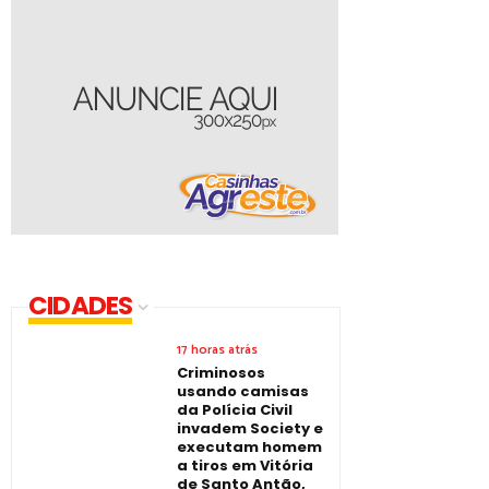
CIDADES
17 horas atrás
Criminosos
usando camisas
da Polícia Civil
invadem Society e
executam homem
a tiros em Vitória
de Santo Antão,