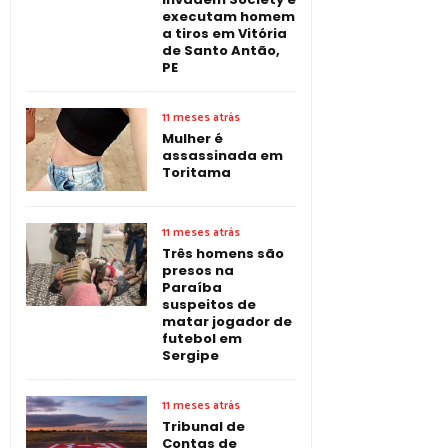
executam homem
a tiros em Vitória
de Santo Antão,
PE
11 meses atrás
Mulher é
assassinada em
Toritama
11 meses atrás
Três homens são
presos na
Paraíba
suspeitos de
matar jogador de
futebol em
Sergipe
11 meses atrás
Tribunal de
Contas de