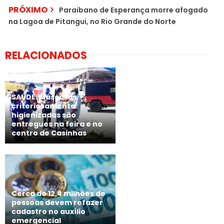
PRÓXIMO
Paraibano de Esperança morre afogado
na Lagoa de Pitangui, no Rio Grande do Norte
RELACIONADOS
SAÚDE: Máscaras
criteriosamente
higienizadas são
entregues na feira e no
centro de Casinhas
Cerca de 12,4 milhões de
pessoas devem refazer
cadastro no auxílio
emergencial