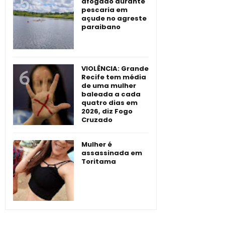
afogado durante
pescaria em
açude no agreste
paraibano
VIOLÊNCIA: Grande
Recife tem média
de uma mulher
baleada a cada
quatro dias em
2026, diz Fogo
Cruzado
Mulher é
assassinada em
Toritama