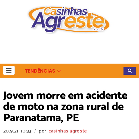
TENDÊNCIAS
Jovem morre em acidente
de moto na zona rural de
Paranatama, PE
20.9.21
10:33
por
casinhas agreste
/