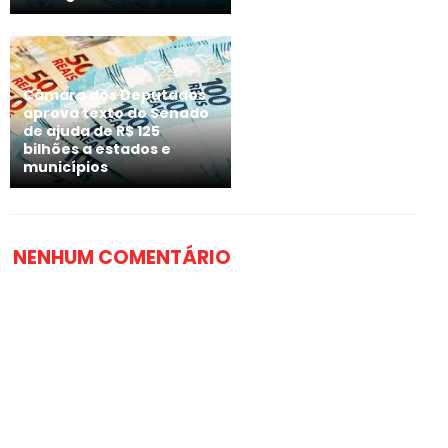
Câmara dos Deputados
aprova texto do Senado
de ajuda de R$ 125
bilhões a estados e
municípios
NENHUM COMENTÁRIO