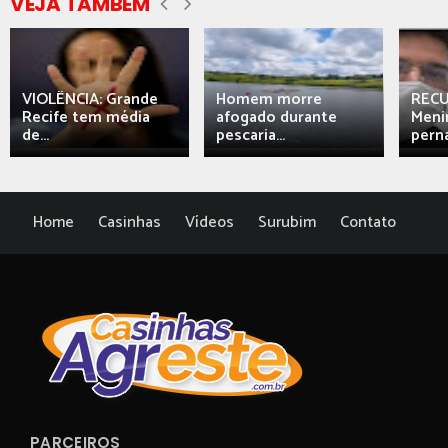
VEJA TAMBÉM
VIOLÊNCIA: Grande
Homem morre
REC
Recife tem média
afogado durante
Meni
de...
pescaria...
perna
Home
Casinhas
Vídeos
Surubim
Contato
PARCEIROS