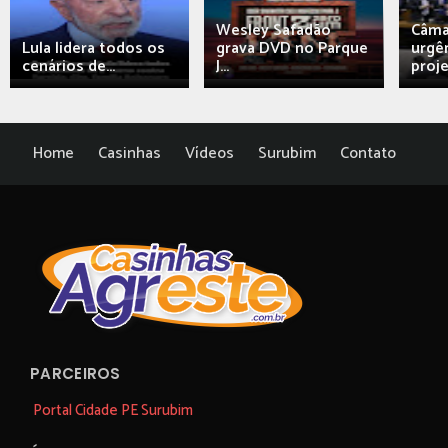
Wesley Safadão
Câma
Lula lidera todos os
grava DVD no Parque
urgên
cenários de...
J...
proj
Home
Casinhas
Vídeos
Surubim
Contato
PARCEIROS
Portal Cidade PE Surubim