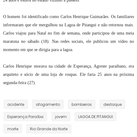
24 anos e estava no estado vizinho a passeio.
O homem foi identificado como Carlos Henrique Guimarães. Os familiares
informaram que ele mergulhou na Lagoa de Pitangui e não retornou mais.
Carlos viajou para Natal no fim de semana, onde participou de uma meia
maratona no sábado (18). Nas redes sociais, ele publicou um vídeo no
momento em que se dirigia para a lagoa.
Carlos Henrique morava na cidade de Esperança, Agreste paraibano, era
arquiteto e sócio de uma loja de roupas. Ele faria 25 anos na próxima
segunda-feira (27).
acidente
afogamento
bombeiros
destaque
Esperança Paraíba
jovem
LAGOA DE PITANGUI
morte
Rio Grande do Norte