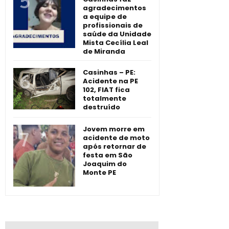
agradecimentos
a equipe de
profissionais de
saúde da Unidade
Mista Cecília Leal
de Miranda
Casinhas – PE:
Acidente na PE
102, FIAT fica
totalmente
destruído
Jovem morre em
acidente de moto
após retornar de
festa em São
Joaquim do
Monte PE