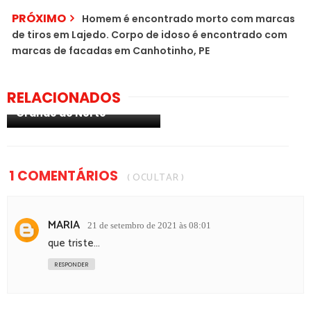
PRÓXIMO
Homem é encontrado morto com marcas
de tiros em Lajedo. Corpo de idoso é encontrado com
marcas de facadas em Canhotinho, PE
Paraibano de Esperança
morre afogado na Lagoa
RELACIONADOS
de Pitangui, no Rio
Grande do Norte
1 COMENTÁRIOS
( OCULTAR )
MARIA
21 de setembro de 2021 às 08:01
que triste...
RESPONDER