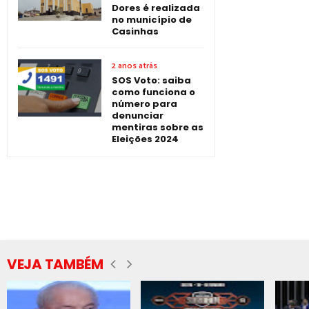
Dores é realizada
no município de
Casinhas
2 anos atrás
SOS Voto: saiba
como funciona o
número para
denunciar
mentiras sobre as
Eleições 2024
VEJA TAMBÉM