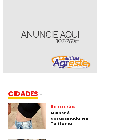
CIDADES
11 meses atrás
Mulher é
assassinada em
Toritama