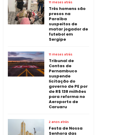
11 meses atrás
Três homens são
presos na
Paraíba
suspeitos de
matar jogador de
futebol em
Sergipe
11 meses atrás
Tribunal de
Contas de
Pernambuco
suspende
licitação do
governo de PE por
de R$ 138 milhões
para reforma no
Aeroporto de
Caruaru
2 anos atrás
Festa de Nossa
Senhora das