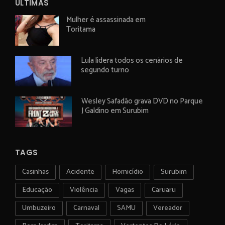
ÚLTIMAS
Mulher é assassinada em
Toritama
Lula lidera todos os cenários de
segundo turno
Wesley Safadão grava DVD no Parque
J Galdino em Surubim
TAGS
Casinhas
Acidente
Homicídio
Surubim
Educação
Violência
Vagas
Caruaru
Umbuzeiro
Carnaval
SAMU
Vereador