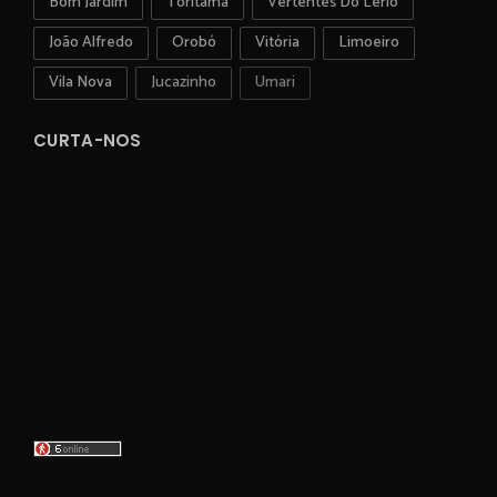
Bom Jardim
Toritama
Vertentes Do Lério
João Alfredo
Orobó
Vitória
Limoeiro
Vila Nova
Jucazinho
Umari
CURTA-NOS