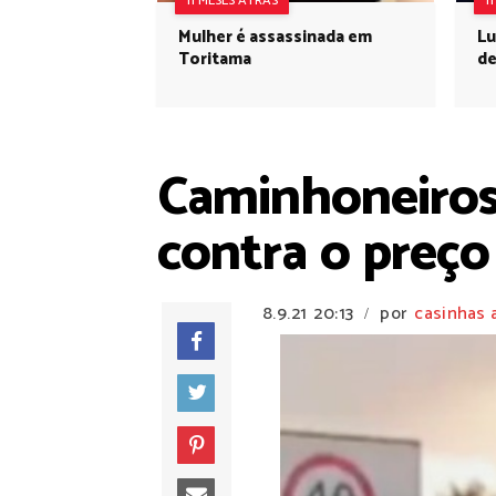
11 MESES ATRÁS
1
Mulher é assassinada em
Lu
Toritama
de
Caminhoneiros
contra o preço
8.9.21
20:13
por
casinhas 
/