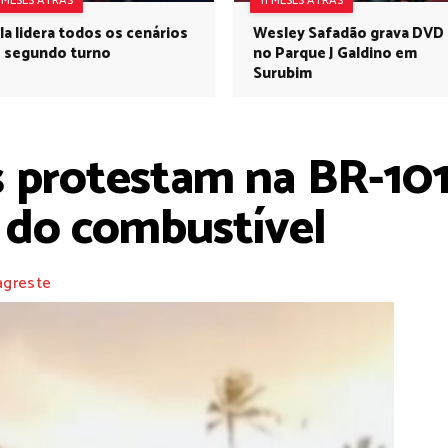
1 MESES ATRÁS
11 MESES ATRÁS
la lidera todos os cenários
Wesley Safadão grava DVD
 segundo turno
no Parque J Galdino em
Surubim
 protestam na BR-101
 do combustível
agreste