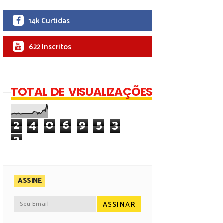
14k Curtidas
622 Inscritos
TOTAL DE VISUALIZAÇÕES
2
4
0
6
9
5
3
3
ASSINE