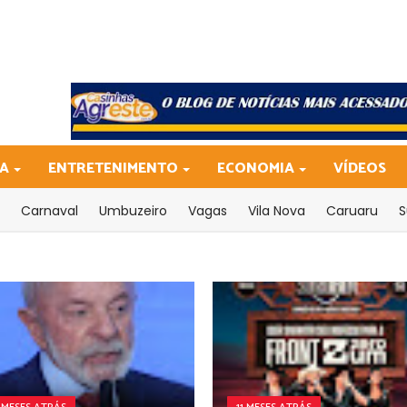
CA
ENTRETENIMENTO
ECONOMIA
VÍDEOS
Carnaval
Umbuzeiro
Vagas
Vila Nova
Caruaru
S