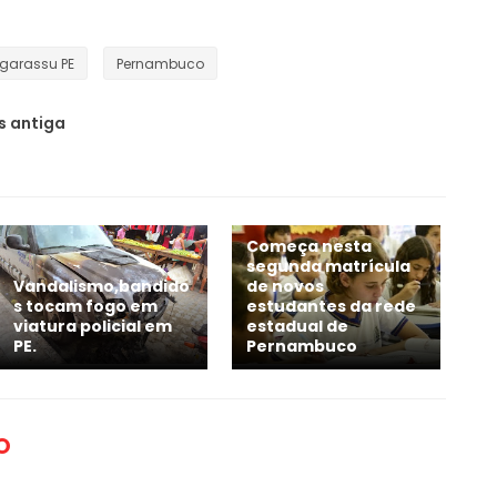
Igarassu PE
Pernambuco
 antiga
Começa nesta
segunda matrícula
Vandalismo,bandido
de novos
s tocam fogo em
estudantes da rede
viatura policial em
estadual de
PE.
Pernambuco
O