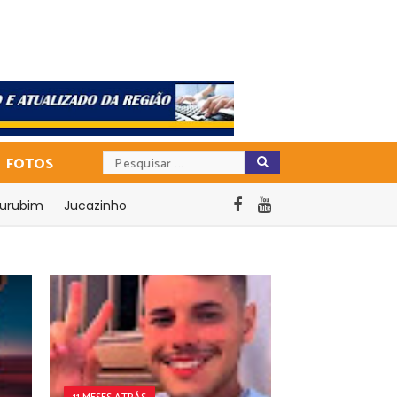
FOTOS
urubim
Jucazinho