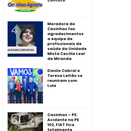
Contato
Moradora de
Casinhas faz
agradecimentos
a equipe de
profissionais de
saúde da Unidade
Mista Cecília Leal
de Miranda
Danilo Cabral e
Teresa Leitão se
reuniram com
Lula
Casinhas – PE:
Acidente na PE
102, FIAT fica
totalmente