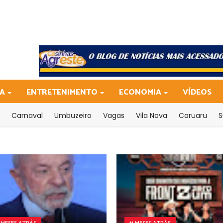
CA
ENTRETENIMENTO
ECONOMIA
VÍDEOS
Carnaval
Umbuzeiro
Vagas
Vila Nova
Caruaru
S