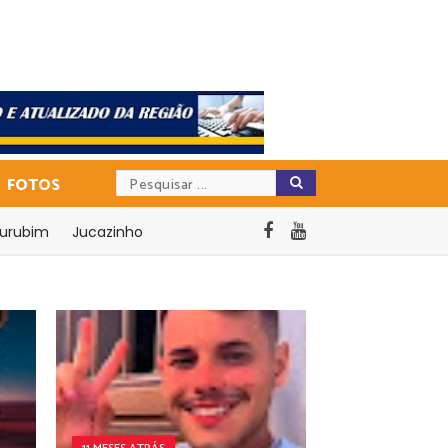
FOTOS
urubim
Jucazinho