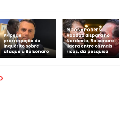
RICOS x POBRES:
Haddad dispara no
PF pede
Nordeste; Bolsonaro
prorrogação de
lidera entre os mais
inquérito sobre
ricos, diz pesquisa
ataque a Bolsonaro
O