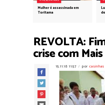
11 MESES ATRÁS
1
Mulher é assassinada em
Lu
Toritama
de
REVOLTA: Fim d
crise com Mais
15.11.18
11:57
por
casinhas
/