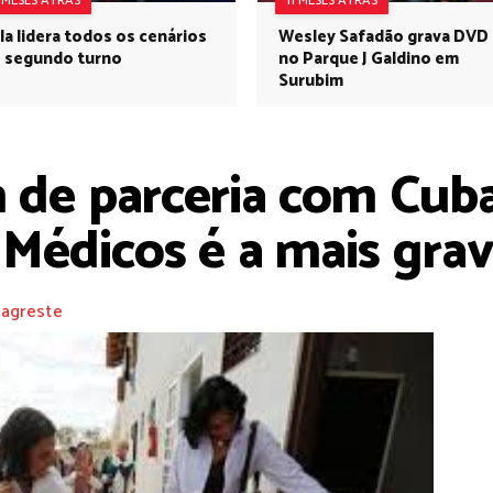
1 MESES ATRÁS
11 MESES ATRÁS
la lidera todos os cenários
Wesley Safadão grava DVD
 segundo turno
no Parque J Galdino em
Surubim
e parceria com Cuba i
 Médicos é a mais gra
 agreste