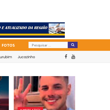
FOTOS
urubim
Jucazinho