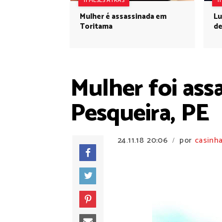
11 MESES ATRÁS
1
Mulher é assassinada em
Lu
Toritama
de
Mulher foi assa
Pesqueira, PE
24.11.18
20:06
por
casinha
/