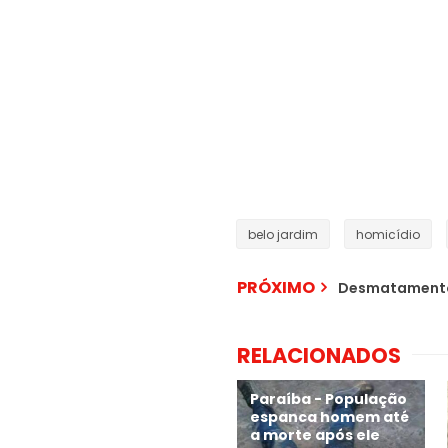
belo jardim
homicídio
PRÓXIMO
Desmatamento
RELACIONADOS
Paraíba - População
espanca homem até
a morte após ele