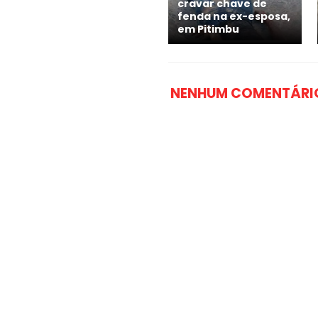
cravar chave de
fenda na ex-esposa,
em Pitimbu
NENHUM COMENTÁRI