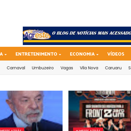
CA
ENTRETENIMENTO
ECONOMIA
VÍDEOS
Carnaval
Umbuzeiro
Vagas
Vila Nova
Caruaru
S