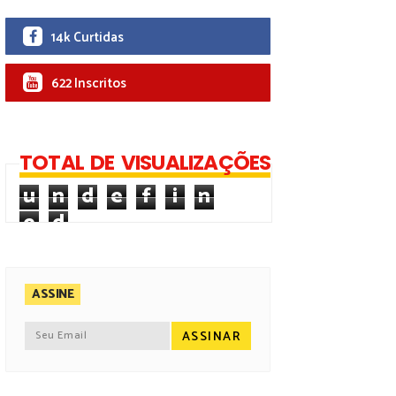
14k Curtidas
622 Inscritos
TOTAL DE VISUALIZAÇÕES
u
n
d
e
f
i
n
e
d
ASSINE