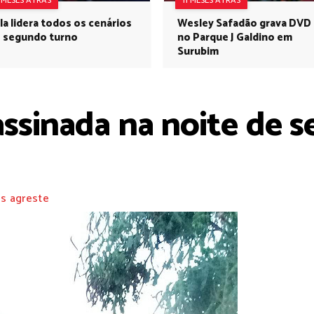
1 MESES ATRÁS
11 MESES ATRÁS
la lidera todos os cenários
Wesley Safadão grava DVD
 segundo turno
no Parque J Galdino em
Surubim
ssinada na noite de se
s agreste