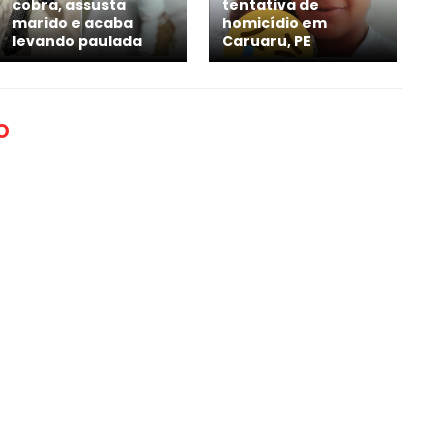
tentativa de
cobra, assusta
homicídio em
marido e acaba
Caruaru, PE
levando paulada
O