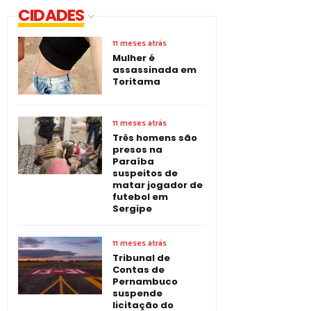
CIDADES
11 meses atrás
Mulher é
assassinada em
Toritama
11 meses atrás
Três homens são
presos na
Paraíba
suspeitos de
matar jogador de
futebol em
Sergipe
11 meses atrás
Tribunal de
Contas de
Pernambuco
suspende
licitação do