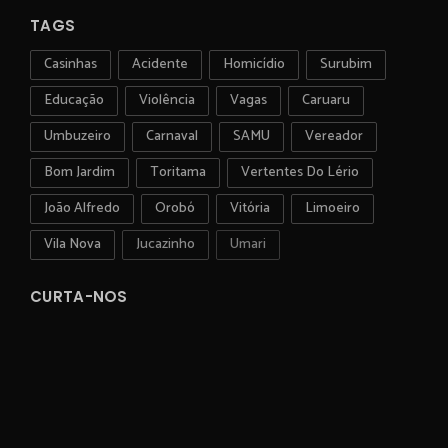
TAGS
Casinhas
Acidente
Homicídio
Surubim
Educação
Violência
Vagas
Caruaru
Umbuzeiro
Carnaval
SAMU
Vereador
Bom Jardim
Toritama
Vertentes Do Lério
João Alfredo
Orobó
Vitória
Limoeiro
Vila Nova
Jucazinho
Umari
CURTA-NOS