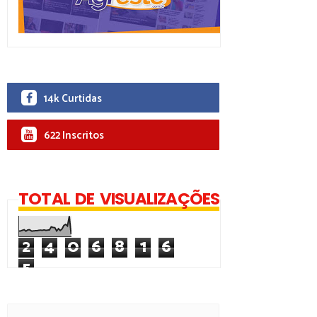
14k Curtidas
622 Inscritos
TOTAL DE VISUALIZAÇÕES
2
4
0
6
8
1
6
5