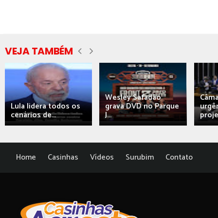
VEJA TAMBÉM
Wesley Safadão
Câma
Lula lidera todos os
grava DVD no Parque
urgên
cenários de...
J...
proj
Home
Casinhas
Vídeos
Surubim
Contato