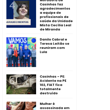
Moradora de
Casinhas faz
agradecimentos
a equipe de
profissionais de
saúde da Unidade
Mista Cecília Leal
de Miranda
Danilo Cabral e
Teresa Leitão se
reuniram com
Lula
Casinhas – PE:
Acidente na PE
102, FIAT fica
totalmente
destruído
Mulher é
assassinada em