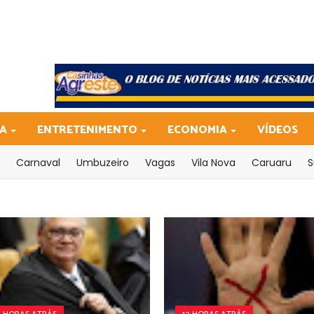
CA
ENTRETENIMENTO
ECONOMIA
VÍDEOS
Carnaval
Umbuzeiro
Vagas
Vila Nova
Caruaru
S