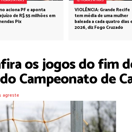
2 HORAS ATRÁS
12 HORAS ATRÁS
no aciona PF e aponta
VIOLÊNCIA: Grande Recife
ejuízo de R$ 55 milhões em
tem média de uma mulher
endas Pix
baleada a cada quatro dias
2026, diz Fogo Cruzado
ira os jogos do fim d
a do Campeonato de Ca
s agreste