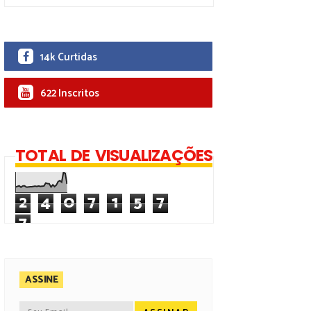
14k Curtidas
622 Inscritos
TOTAL DE VISUALIZAÇÕES
2
4
0
7
1
5
7
7
ASSINE