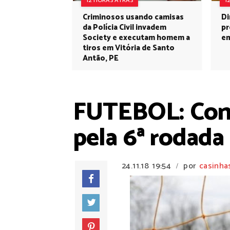
12 HORAS ATRÁS
1
Criminosos usando camisas
Di
da Polícia Civil invadem
pr
Society e executam homem a
em
tiros em Vitória de Santo
Antão, PE
FUTEBOL: Conf
pela 6ª rodad
24.11.18
19:54
por
casinha
/