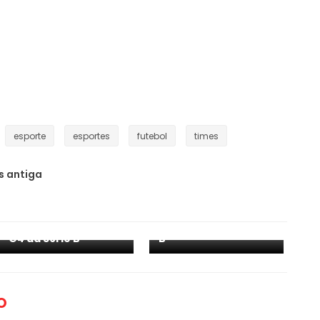
esporte
esportes
futebol
times
 antiga
Sport toma gol no
Sport com nova
início, não consegue
chance de embalar
reverter e perde
e se aproximar do
para o CRB pela Série
G4 da Série B
B
O