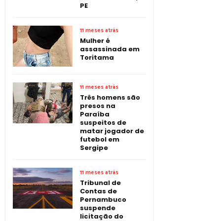
PE
11 meses atrás
Mulher é
assassinada em
Toritama
11 meses atrás
Três homens são
presos na
Paraíba
suspeitos de
matar jogador de
futebol em
Sergipe
11 meses atrás
Tribunal de
Contas de
Pernambuco
suspende
licitação do