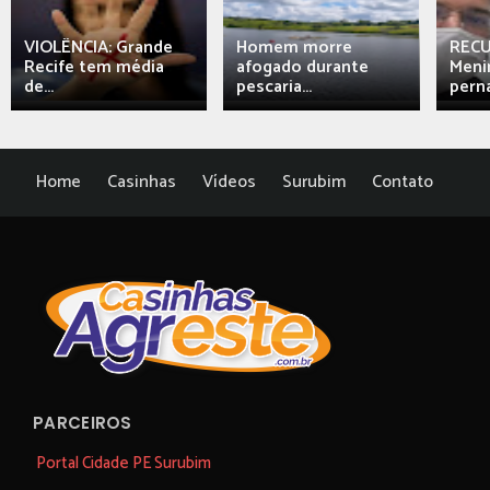
VIOLÊNCIA: Grande
Homem morre
REC
Recife tem média
afogado durante
Meni
de...
pescaria...
perna
Home
Casinhas
Vídeos
Surubim
Contato
PARCEIROS
Portal Cidade PE Surubim