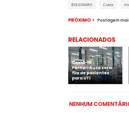
BOLSONARO
Cuba
ma
PRÓXIMO
Postagem mais
RELACIONADOS
Covid-19:
Pernambuco zera
fila de pacientes
para UTI
NENHUM COMENTÁRI