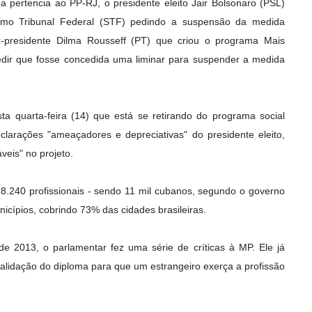
 pertencia ao PP-RJ, o presidente eleito Jair Bolsonaro (PSL)
mo Tribunal Federal (STF) pedindo a suspensão da medida
ex-presidente Dilma Rousseff (PT) que criou o programa Mais
dir que fosse concedida uma liminar para suspender a medida
a quarta-feira (14) que está se retirando do programa social
clarações "ameaçadores e depreciativas" do presidente eleito,
veis" no projeto.
.240 profissionais - sendo 11 mil cubanos, segundo o governo
icípios, cobrindo 73% das cidades brasileiras.
de 2013, o parlamentar fez uma série de críticas à MP. Ele já
validação do diploma para que um estrangeiro exerça a profissão