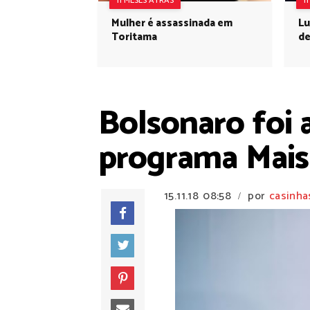
11 MESES ATRÁS
1
Mulher é assassinada em
Lu
Toritama
de
Bolsonaro foi 
programa Mais
15.11.18
08:58
por
casinha
/