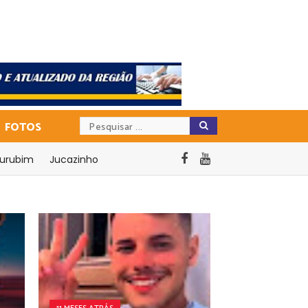
FOTOS
urubim
Jucazinho