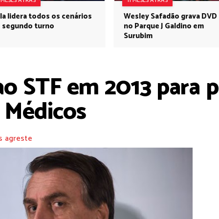
1 MESES ATRÁS
11 MESES ATRÁS
la lidera todos os cenários
Wesley Safadão grava DVD
 segundo turno
no Parque J Galdino em
Surubim
ao STF em 2013 para 
 Médicos
s agreste