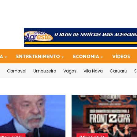
CA
ENTRETENIMENTO
ECONOMIA
VÍDEOS
Carnaval
Umbuzeiro
Vagas
Vila Nova
Caruaru
S