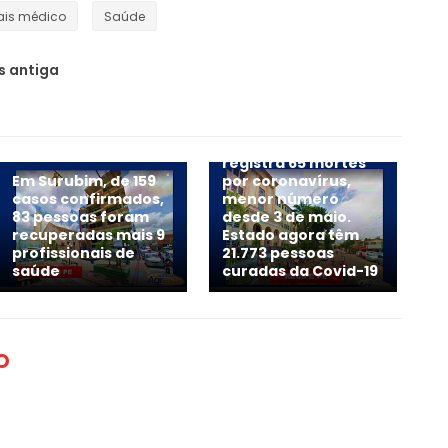
is médico
Saúde
 antiga
Pernambuco
registra 65 mortes
Em Surubim, de 159
por coronavírus,
casos confirmados,
menor número
83 pessoas foram
desde 3 de maio.
recuperadas mais 9
Estado agora têm
profissionais de
21.773 pessoas
saúde
curadas da Covid-19
O