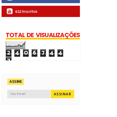
622 Inscritos
TOTAL DE VISUALIZAÇÕES
2
4
0
6
7
4
4
7
ASSINE