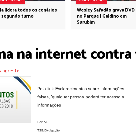
1 MESES ATRÁS
11 MESES ATRÁS
la lidera todos os cenários
Wesley Safadão grava DVD
 segundo turno
no Parque J Galdino em
Surubim
na na internet contra
s agreste
Pelo link Esclarecimentos sobre informações
falsas, 'qualquer pessoa poderá ter acesso a
informações
Por: AE
TSE/Divulgação