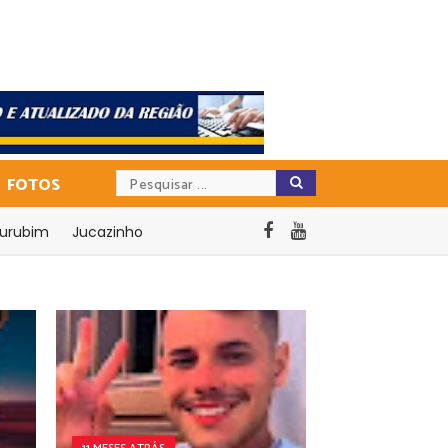
FOTOS
urubim
Jucazinho