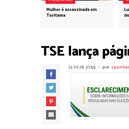
11 MESES ATRÁS
1
Mulher é assassinada em
Lu
Toritama
de
TSE lança pági
12.10.18
21:55
por
casinha
/