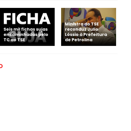
Ministra do TSE
Seis mil fichas sujas
reconduz Julio
encaminhadas pelo
Lóssio à Prefeitura
TC ao TSE
de Petrolina
O