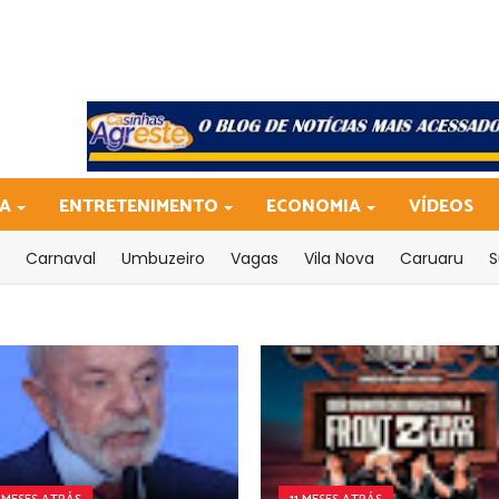
CA
ENTRETENIMENTO
ECONOMIA
VÍDEOS
Carnaval
Umbuzeiro
Vagas
Vila Nova
Caruaru
S