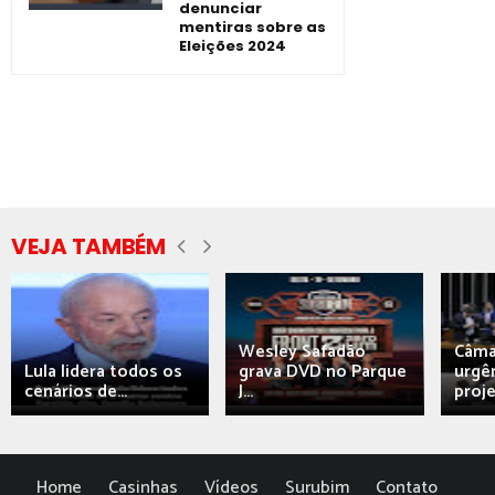
denunciar
mentiras sobre as
Eleições 2024
VEJA TAMBÉM
Wesley Safadão
Câma
Lula lidera todos os
grava DVD no Parque
urgên
cenários de...
J...
proj
Home
Casinhas
Vídeos
Surubim
Contato