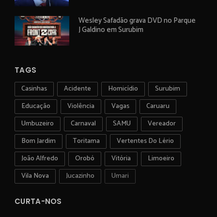
Wesley Safadão grava DVD no Parque
J Galdino em Surubim
TAGS
Casinhas
Acidente
Homicídio
Surubim
Educação
Violência
Vagas
Caruaru
Umbuzeiro
Carnaval
SAMU
Vereador
Bom Jardim
Toritama
Vertentes Do Lério
João Alfredo
Orobó
Vitória
Limoeiro
Vila Nova
Jucazinho
Umari
CURTA-NOS