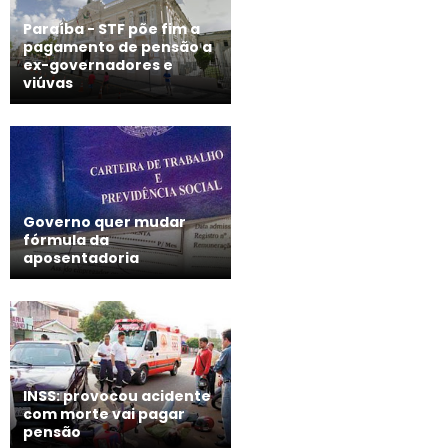
Paraíba - STF põe fim a
pagamento de pensão a
ex-governadores e
viúvas
Governo quer mudar
fórmula da
aposentadoria
INSS: provocou acidente
com morte vai pagar
pensão