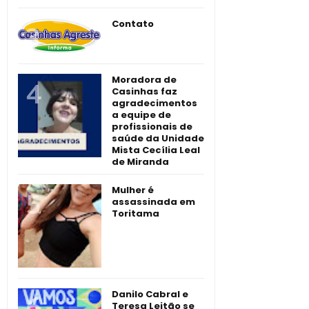
Contato
Moradora de
Casinhas faz
agradecimentos
a equipe de
profissionais de
saúde da Unidade
Mista Cecília Leal
de Miranda
Mulher é
assassinada em
Toritama
Danilo Cabral e
Teresa Leitão se