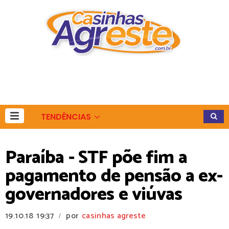
TENDÊNCIAS
Paraíba - STF põe fim a
pagamento de pensão a ex-
governadores e viúvas
19.10.18
19:37
por
casinhas agreste
/