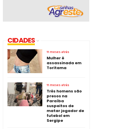
CIDADES
11 meses atrás
Mulher é
assassinada em
Toritama
11 meses atrás
Três homens são
presos na
Paraíba
suspeitos de
matar jogador de
futebol em
Sergipe