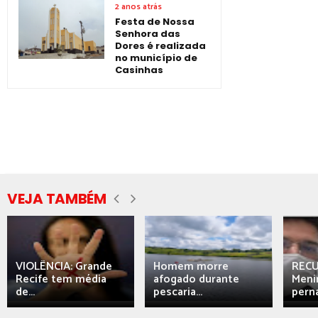
2 anos atrás
Festa de Nossa
Senhora das
Dores é realizada
no município de
Casinhas
VEJA TAMBÉM
VIOLÊNCIA: Grande
Homem morre
REC
Recife tem média
afogado durante
Meni
de...
pescaria...
perna