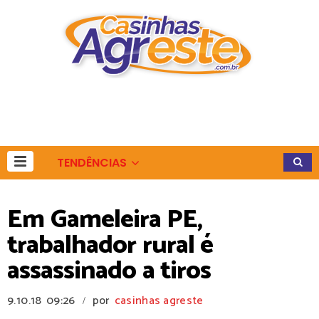
TENDÊNCIAS
Em Gameleira PE,
trabalhador rural é
assassinado a tiros
9.10.18
09:26
por
casinhas agreste
/