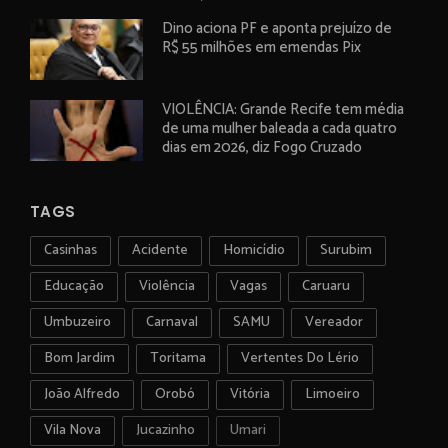
Dino aciona PF e aponta prejuízo de
R$ 55 milhões em emendas Pix
VIOLÊNCIA: Grande Recife tem média
de uma mulher baleada a cada quatro
dias em 2026, diz Fogo Cruzado
TAGS
Casinhas
Acidente
Homicídio
Surubim
Educação
Violência
Vagas
Caruaru
Umbuzeiro
Carnaval
SAMU
Vereador
Bom Jardim
Toritama
Vertentes Do Lério
João Alfredo
Orobó
Vitória
Limoeiro
Vila Nova
Jucazinho
Umari