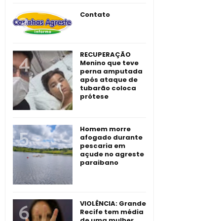
Contato
RECUPERAÇÃO
Menino que teve
perna amputada
após ataque de
tubarão coloca
prótese
Homem morre
afogado durante
pescaria em
açude no agreste
paraibano
VIOLÊNCIA: Grande
Recife tem média
de uma mulher