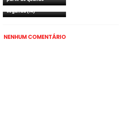
comércio e das Feiras no
Agreste na próxima
segunda (14)
NENHUM COMENTÁRIO