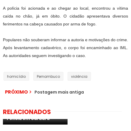
A polícia foi acionada e ao chegar ao local, encontrou a vítima
caída no chão, já em óbito. O cidadão apresentava diversos
ferimentos na cabeça causados por arma de fogo.
Populares não souberam informar a autoria e motivações do crime.
Após levantamento cadavérico, o corpo foi encaminhado ao IML.
As autoridades seguem investigando o caso.
homicídio
Pernambuco
violência
PRÓXIMO
Postagem mais antiga
Marginal foi morto numa
No Recife, pessoas com
RELACIONADOS
troca de tiros com a
43 anos ou mais vão
Polícia em Caruaru
poder receber vacina
Governo de Pernambuco
contra a covid-19; veja a
anuncia retorno do
partir de quando