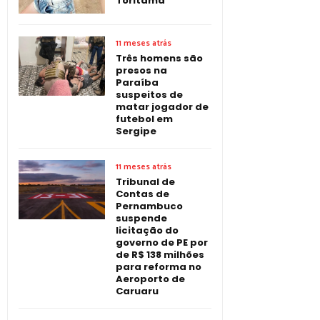
Toritama
11 meses atrás
Três homens são
presos na
Paraíba
suspeitos de
matar jogador de
futebol em
Sergipe
11 meses atrás
Tribunal de
Contas de
Pernambuco
suspende
licitação do
governo de PE por
de R$ 138 milhões
para reforma no
Aeroporto de
Caruaru