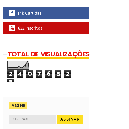
14k Curtidas
622 Inscritos
TOTAL DE VISUALIZAÇÕES
2
4
0
7
6
5
2
8
ASSINE