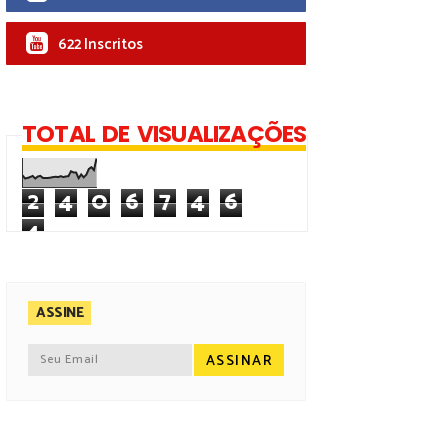
622 Inscritos
TOTAL DE VISUALIZAÇÕES
2
4
0
6
7
4
6
4
ASSINE