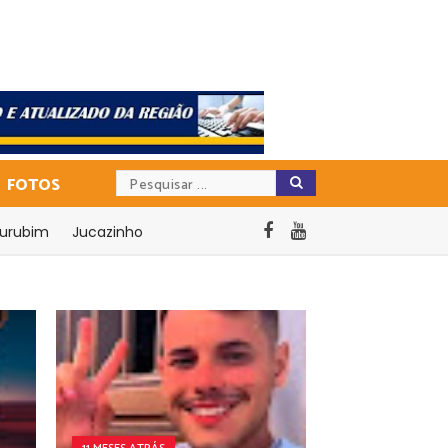
FOTOS
urubim
Jucazinho