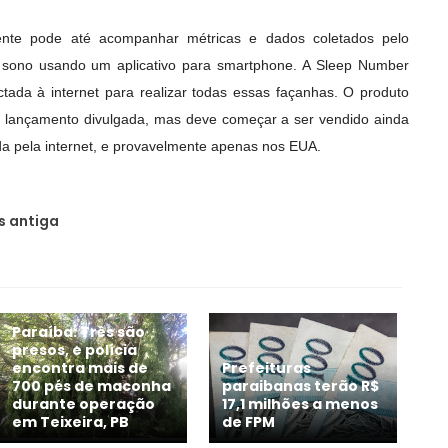
nte pode até acompanhar métricas e dados coletados pelo
 sono usando um aplicativo para smartphone. A Sleep Number
tada à internet para realizar todas essas façanhas. O produto
e lançamento divulgada, mas deve começar a ser vendido ainda
a pela internet, e provavelmente apenas nos EUA.
 antiga
Paraíba: Três são
presos, e polícia
encontra mais de
Prefeituras
700 pés de maconha
paraibanas terão R$
durante operação
17,1 milhões a menos
em Teixeira, PB
de FPM