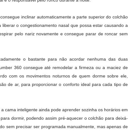
ual é o responsável pelo ronco durante a noite.
a consegue inclinar automaticamente a parte superior do colchão
ra liberar o congestionamento nasal que possa estar causando a
respirar pelo nariz novamente e consegue parar de roncar sem
icadamente o bastante para não acordar nenhuma das duas
Number 360 consegue até remodelar a firmeza ou a maciez de
cordo com os movimentos noturnos de quem dorme sobre ele,
o de ar, para proporcionar o conforto ideal para cada tipo de
 a cama inteligente ainda pode aprender sozinha os horários em
 para dormir, podendo assim pré-aquecer o colchão para deixá-
Tudo sem precisar ser programada manualmente, mas apenas de