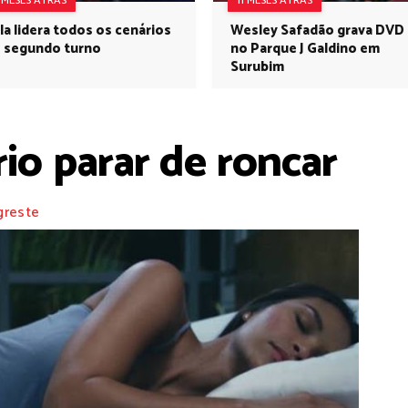
1 MESES ATRÁS
11 MESES ATRÁS
la lidera todos os cenários
Wesley Safadão grava DVD
 segundo turno
no Parque J Galdino em
Surubim
io parar de roncar
greste