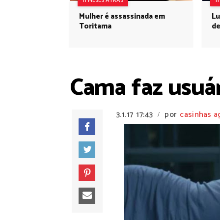
11 MESES ATRÁS
1
Mulher é assassinada em
Lu
Toritama
de
Cama faz usuár
3.1.17
17:43
por
casinhas a
/