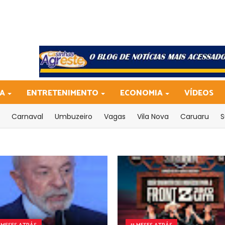
CA
ENTRETENIMENTO
ECONOMIA
VÍDEOS
Carnaval
Umbuzeiro
Vagas
Vila Nova
Caruaru
S