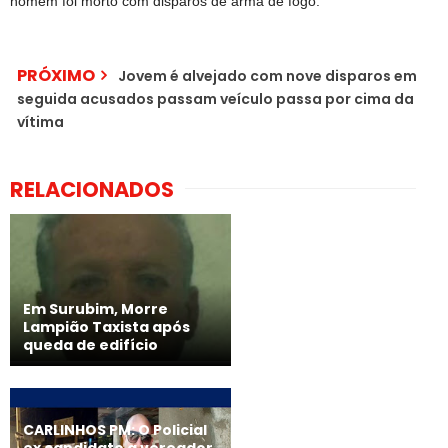
homem foi morto com disparos de arma de fogo.
PRÓXIMO
Jovem é alvejado com nove disparos em
seguida acusados passam veículo passa por cima da
vítima
RELACIONADOS
Em Surubim, Morre
Lampião Taxista após
queda de edifício
CARLINHOS PM: O Policial
ex candidato a vereador