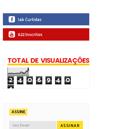
14k Curtidas
622 Inscritos
TOTAL DE VISUALIZAÇÕES
2
4
0
6
9
4
0
4
ASSINE