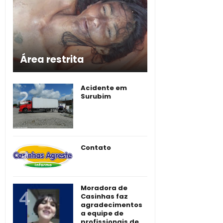
Área restrita
Acidente em
Surubim
Contato
Moradora de
Casinhas faz
agradecimentos
a equipe de
profissionais de