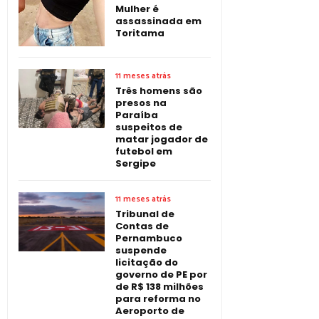
Mulher é
assassinada em
Toritama
11 meses atrás
Três homens são
presos na
Paraíba
suspeitos de
matar jogador de
futebol em
Sergipe
11 meses atrás
Tribunal de
Contas de
Pernambuco
suspende
licitação do
governo de PE por
de R$ 138 milhões
para reforma no
Aeroporto de