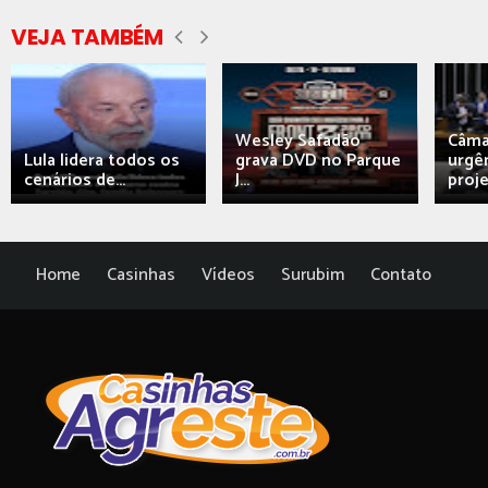
VEJA TAMBÉM
Wesley Safadão
Câma
Lula lidera todos os
grava DVD no Parque
urgên
cenários de...
J...
proj
Home
Casinhas
Vídeos
Surubim
Contato