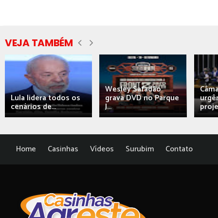
VEJA TAMBÉM
Wesley Safadão
Câma
Lula lidera todos os
grava DVD no Parque
urgên
cenários de...
J...
proj
Home
Casinhas
Vídeos
Surubim
Contato