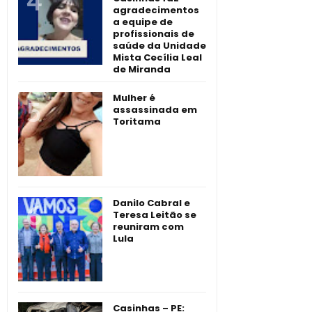
agradecimentos
a equipe de
profissionais de
saúde da Unidade
Mista Cecília Leal
de Miranda
Mulher é
assassinada em
Toritama
Danilo Cabral e
Teresa Leitão se
reuniram com
Lula
Casinhas – PE: