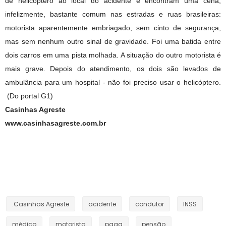
de helicóptero ao local do acidente e encontram uma cena,
infelizmente, bastante comum nas estradas e ruas brasileiras:
motorista aparentemente embriagado, sem cinto de segurança,
mas sem nenhum outro sinal de gravidade. Foi uma batida entre
dois carros em uma pista molhada. A situação do outro motorista é
mais grave. Depois do atendimento, os dois são levados de
ambulância para um hospital - não foi preciso usar o helicóptero.
(Do portal G1)
Casinhas Agreste
www.casinhasagreste.com.br
.Casinhas Agreste
acidente
condutor
INSS
médico
motorista
paga
pensão