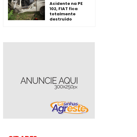
Acidente na PE
102, FIAT fica
totalmente
destruído