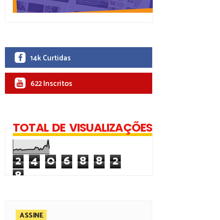
14k Curtidas
622 Inscritos
TOTAL DE VISUALIZAÇÕES
2
4
0
6
8
8
2
8
ASSINE