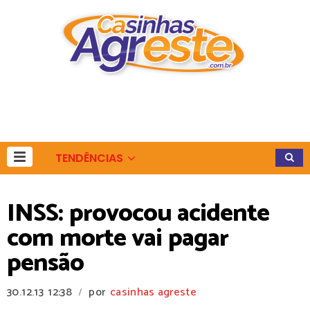
TENDÊNCIAS
INSS: provocou acidente
com morte vai pagar
pensão
30.12.13
12:38
por
casinhas agreste
/