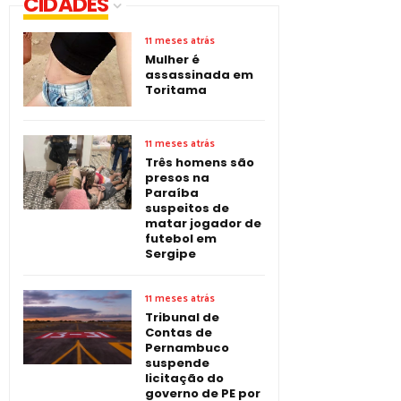
CIDADES
11 meses atrás
Mulher é
assassinada em
Toritama
11 meses atrás
Três homens são
presos na
Paraíba
suspeitos de
matar jogador de
futebol em
Sergipe
11 meses atrás
Tribunal de
Contas de
Pernambuco
suspende
licitação do
governo de PE por