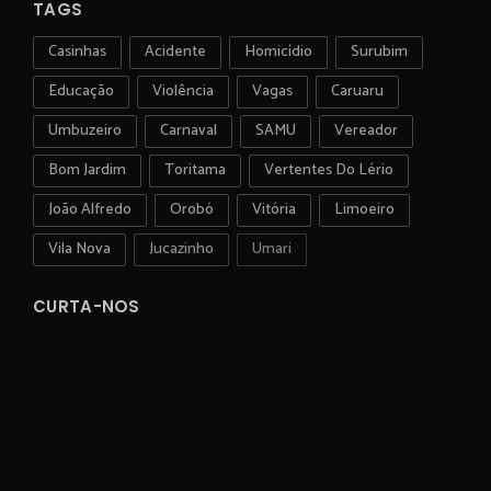
TAGS
Casinhas
Acidente
Homicídio
Surubim
Educação
Violência
Vagas
Caruaru
Umbuzeiro
Carnaval
SAMU
Vereador
Bom Jardim
Toritama
Vertentes Do Lério
João Alfredo
Orobó
Vitória
Limoeiro
Vila Nova
Jucazinho
Umari
CURTA-NOS