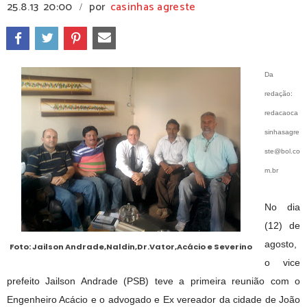
25.8.13
20:00
por
casinhas agreste
/
Da
redação:
redacaoca
sinhasagre
ste@bol.co
m.br
No dia
(12) de
agosto,
Foto: Jailson Andrade,Naldin,Dr.Vator,Acácio e Severino
o vice
prefeito Jailson Andrade (PSB) teve a primeira reunião com o
Engenheiro Acácio e o advogado e Ex vereador da cidade de João