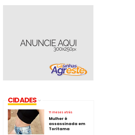
CIDADES
11 meses atrás
Mulher é
assassinada em
Toritama