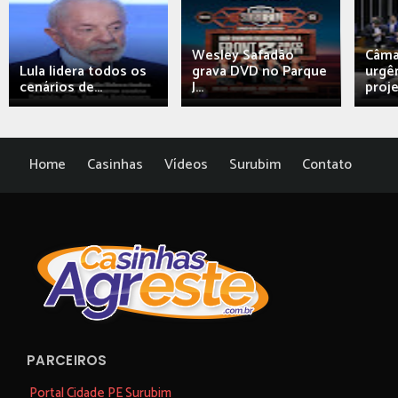
Wesley Safadão
Câma
Lula lidera todos os
grava DVD no Parque
urgên
cenários de...
J...
proj
Home
Casinhas
Vídeos
Surubim
Contato
PARCEIROS
Portal Cidade PE Surubim