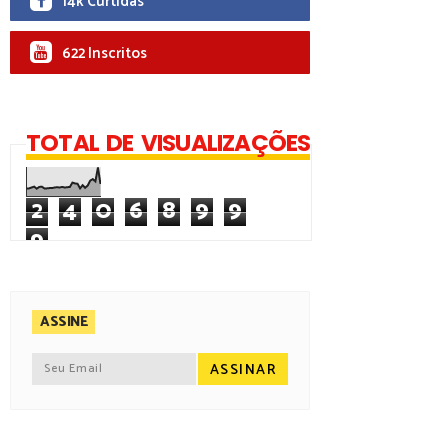
14k Curtidas
622 Inscritos
TOTAL DE VISUALIZAÇÕES
2
4
0
6
8
9
9
9
ASSINE