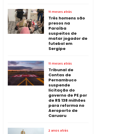
11 meses atrás
Três homens são
presos na
Paraíba
suspeitos de
matar jogador de
futebol em
Sergipe
11 meses atrás
Tribunal de
Contas de
Pernambuco
suspende
licitação do
governo de PE por
de R$ 138 milhões
para reforma no
Aeroporto de
Caruaru
2 anos atrás