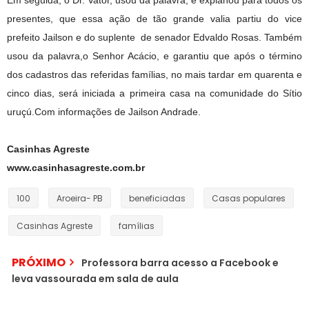
Em seguida, o Dr. Vator, usou da palavra, e explanou para todos os
presentes, que essa ação de tão grande valia partiu do vice
prefeito Jailson e do suplente de senador Edvaldo Rosas. Também
usou da palavra,o Senhor Acácio, e garantiu que após o término
dos cadastros das referidas famílias, no mais tardar em quarenta e
cinco dias, será iniciada a primeira casa na comunidade do Sítio
uruçú.Com informações de Jailson Andrade.
Casinhas Agreste
www.casinhasagreste.com.br
100
Aroeira- PB
beneficiadas
Casas populares
Casinhas Agreste
famílias
PRÓXIMO
Professora barra acesso a Facebook e
leva vassourada em sala de aula