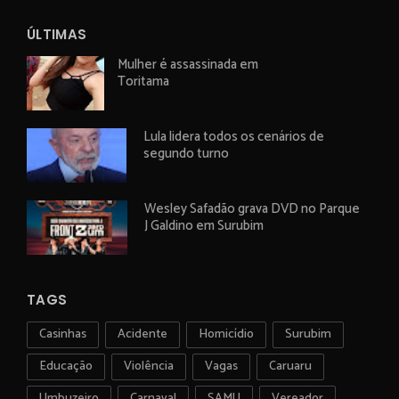
ÚLTIMAS
Mulher é assassinada em
Toritama
Lula lidera todos os cenários de
segundo turno
Wesley Safadão grava DVD no Parque
J Galdino em Surubim
TAGS
Casinhas
Acidente
Homicídio
Surubim
Educação
Violência
Vagas
Caruaru
Umbuzeiro
Carnaval
SAMU
Vereador