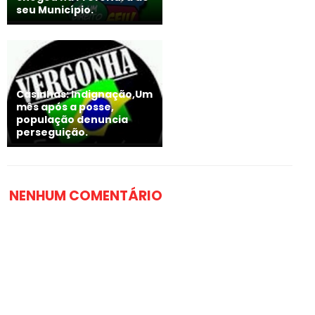
seu Município.
Casinhas: Indignação,Um
mês após a posse,
população denuncia
perseguição.
NENHUM COMENTÁRIO