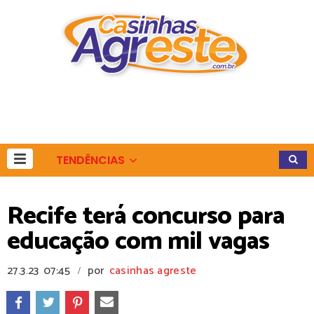
TENDÊNCIAS
Recife terá concurso para
educação com mil vagas
27.3.23
07:45
por
casinhas agreste
/