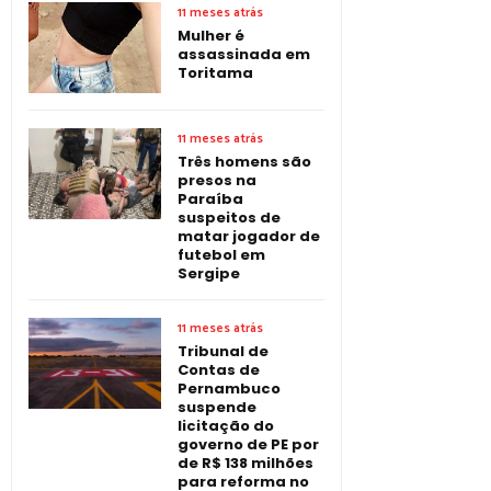
11 meses atrás
Mulher é
assassinada em
Toritama
11 meses atrás
Três homens são
presos na
Paraíba
suspeitos de
matar jogador de
futebol em
Sergipe
11 meses atrás
Tribunal de
Contas de
Pernambuco
suspende
licitação do
governo de PE por
de R$ 138 milhões
para reforma no