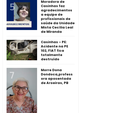
Moradora de
Casinhas faz
agradecimentos
a equipe de
profissionais de
saúde da Unidade
Mista Cecília Leal
de Miranda
Casinhas – PE:
Acidente na PE
102, FIAT fica
totalmente
destruído
Morre Dona
Dondoca,profess
ora aposentada
de Aroeiras, PB