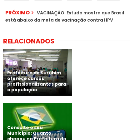
PRÓXIMO
VACINAÇÃO: Estudo mostra que Brasil
está abaixo da meta de vacinação contra HPV
RELACIONADOS
Prefeitura de Surubim
oferece cursos
profissionalizantes para
a população:
Consulte o seu
Município: Quanto
chegou na Prefeitura do