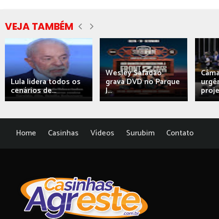
VEJA TAMBÉM
Wesley Safadão
Câma
Lula lidera todos os
grava DVD no Parque
urgên
cenários de...
J...
proj
Home
Casinhas
Vídeos
Surubim
Contato