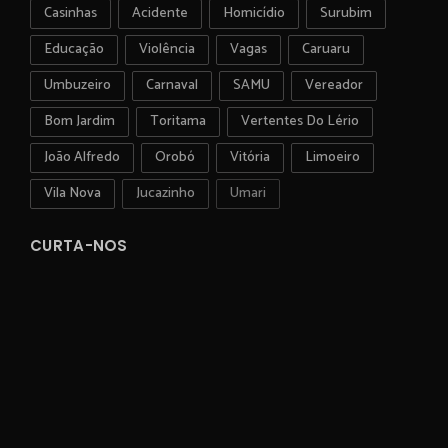
Casinhas
Acidente
Homicídio
Surubim
Educação
Violência
Vagas
Caruaru
Umbuzeiro
Carnaval
SAMU
Vereador
Bom Jardim
Toritama
Vertentes Do Lério
João Alfredo
Orobó
Vitória
Limoeiro
Vila Nova
Jucazinho
Umari
CURTA-NOS