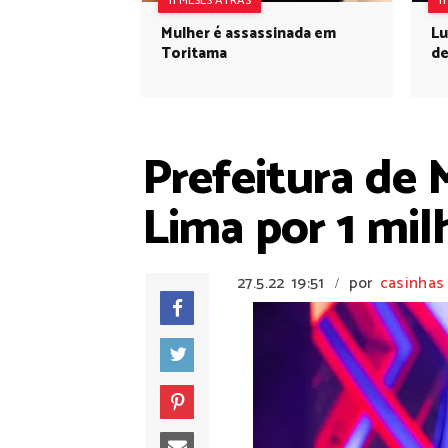
11 MESES ATRÁS
1
Mulher é assassinada em
Lu
Toritama
de
Prefeitura de 
Lima por 1 mil
27.5.22
19:51
por
casinhas
/