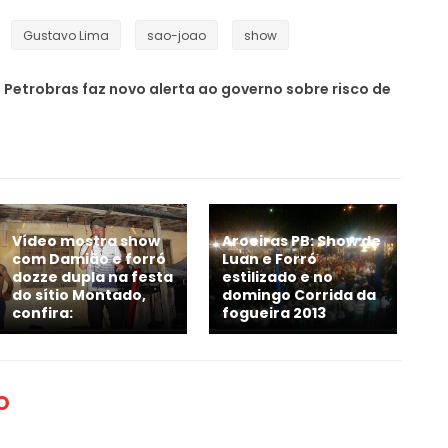
Gustavo Lima
sao-joao
show
Petrobras faz novo alerta ao governo sobre risco de
Vídeo mostra show
Aroeiras PB: Show de
com Damião e forró
Luan e Forró
dozze dupla na festa
estilizado e no
do sítio Montado,
domingo Corrida da
confira:
fogueira 2013
O