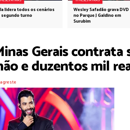
1 MESES ATRÁS
11 MESES ATRÁS
la lidera todos os cenários
Wesley Safadão grava DVD
 segundo turno
no Parque J Galdino em
Surubim
Minas Gerais contrat
hão e duzentos mil rea
 agreste