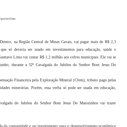
/gusttavolima
Dentro, na Região Central de Minas Gerais, vai pagar mais de R$ 2,3
 que só deveria ser usado em investimentos para educação, saúde e
Gusttavo Lima vai custar R$ 1,2 milhão aos cofres municipais. Ele vai se
 junho, durante a 32ª Cavalgada do Jubileu do Senhor Bom Jesus Do
ensação Financeira pela Exploração Mineral (Cfem), tributo pago pelas
vidades minerárias. Porém, essa verba só pode ser usada em educação,
valgada do Jubileu do Senhor Bom Jesus Do Matozinhos vai trazer
da da comunidade e ou investimento para o desenvolvimento econômico