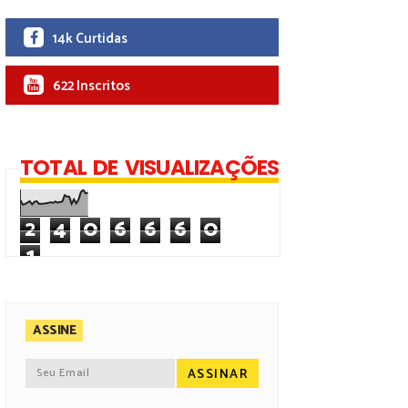
14k Curtidas
622 Inscritos
TOTAL DE VISUALIZAÇÕES
2
4
0
6
6
6
0
1
ASSINE