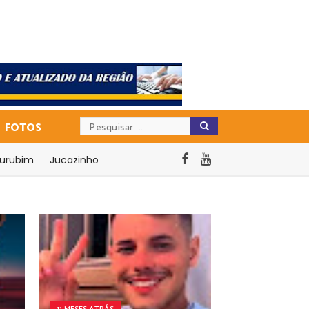
FOTOS
urubim
Jucazinho