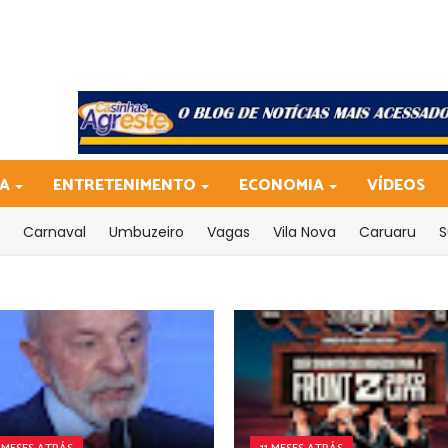
CA
ENTRETENIMENTO
ECONOMIA
VÍDEOS
Carnaval
Umbuzeiro
Vagas
Vila Nova
Caruaru
S