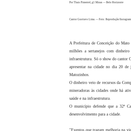
Por Thais Pimentel, g1 Minas — Belo Horizonte
Cantor Gusttavo Lima. — Foto: Reprodução/Instagram
A Prefeitura de Conceição do Mato 
milhões a sertanejos com dinheiro
infraestrutura. Só o show do cantor 
apresentar na cidade no dia 20 de
Matozinhos.
O dinheiro veio de recursos da Comp
mineradoras às cidades onde há ati
saúde e na infraestrutura.
O município defende que a 32ª Ca
desenvolvimento para a cidade.
"Eventos que tragam melhoria na vi