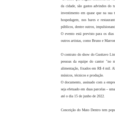
da cidade, são gastos advindos do t
investimento em quase que na sua t
hospedagem, nos bares e restaurante
públicos, dentre outros, impulsionand
O evento está previsto para os dia
outros artistas, como Bruno e Marron
O contrato do show do Gusttavo Lima
pessoas da equipe do cantor "no me
alimentação, fixados em R$ 4 mil. Alé
músicos, técnicos e produção.
O documento, assinado com a empres
seja efetuado em duas parcelas – uma 
até o dia 15 de junho de 2022.
Conceição do Mato Dentro tem popul