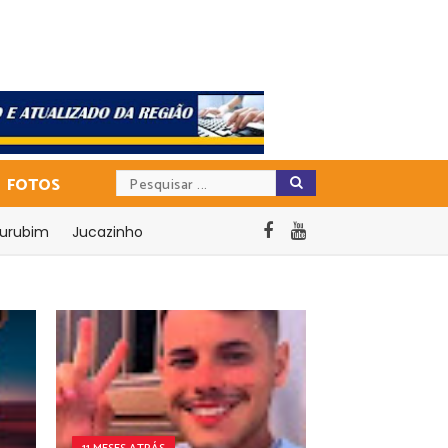
FOTOS
urubim
Jucazinho