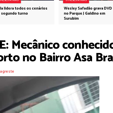
1 MESES ATRÁS
11 MESES ATRÁS
la lidera todos os cenários
Wesley Safadão grava DVD
 segundo turno
no Parque J Galdino em
Surubim
E: Mecânico conhecid
rto no Bairro Asa Br
 agreste