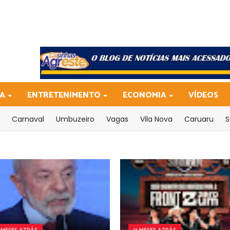
CA
ENTRETENIMENTO
ECONOMIA
VÍDEOS
Carnaval
Umbuzeiro
Vagas
Vila Nova
Caruaru
S