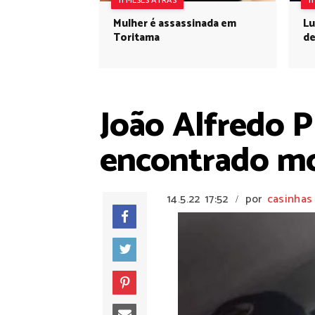
11 MESES ATRÁS
1
Mulher é assassinada em
Lu
Toritama
de
João Alfredo P
encontrado mo
14.5.22
17:52
por
casinhas
/