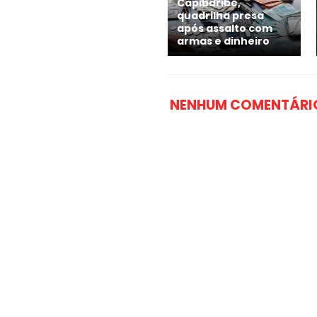
Capibaribe,
quadrilha presa
após assalto com
armas e dinheiro
NENHUM COMENTÁRI