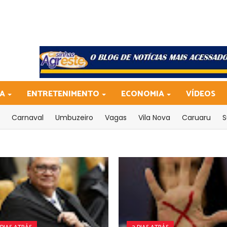
CA
ENTRETENIMENTO
ECONOMIA
VÍDEOS
Carnaval
Umbuzeiro
Vagas
Vila Nova
Caruaru
S