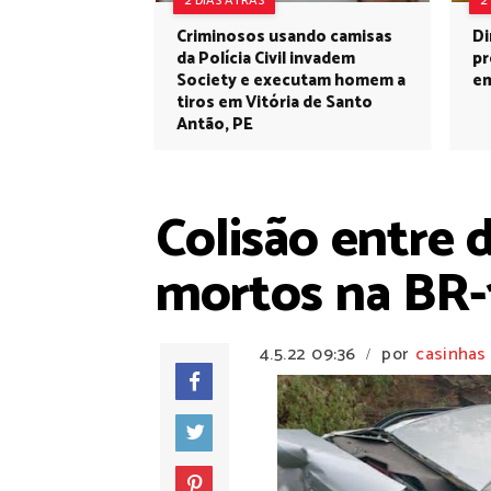
2 DIAS ATRÁS
2
Criminosos usando camisas
Di
da Polícia Civil invadem
pr
Society e executam homem a
em
tiros em Vitória de Santo
Antão, PE
Colisão entre 
mortos na BR
4.5.22
09:36
por
casinhas
/