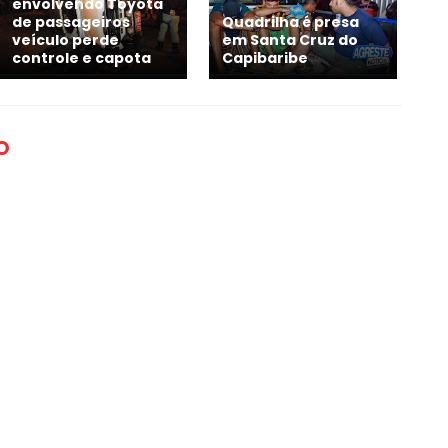
envolvendo Toyota
de passageiros
Quadrilha é presa
veículo perde
em Santa Cruz do
controle e capota
Capibaribe
O