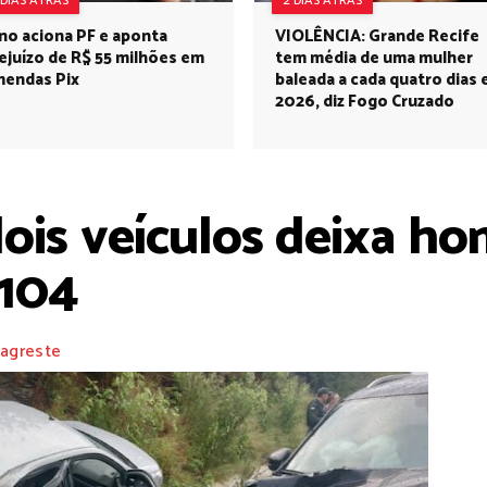
 DIAS ATRÁS
2 DIAS ATRÁS
no aciona PF e aponta
VIOLÊNCIA: Grande Recife
ejuízo de R$ 55 milhões em
tem média de uma mulher
endas Pix
baleada a cada quatro dias
2026, diz Fogo Cruzado
dois veículos deixa 
-104
 agreste