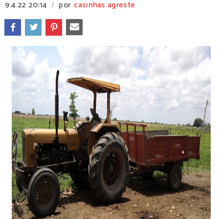
9.4.22
20:14
por
casinhas agreste
/