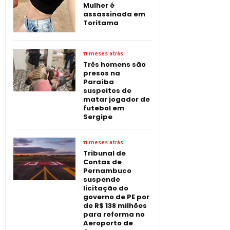
Mulher é
assassinada em
Toritama
11 meses atrás
Três homens são
presos na
Paraíba
suspeitos de
matar jogador de
futebol em
Sergipe
11 meses atrás
Tribunal de
Contas de
Pernambuco
suspende
licitação do
governo de PE por
de R$ 138 milhões
para reforma no
Aeroporto de