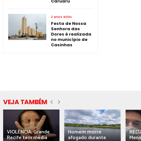
Caruaru
2 anos atrás
Festa de Nossa
Senhora das
Dores é realizada
no município de
Casinhas
VEJA TAMBÉM
VIOLÊNCIA: Grande
Homem morre
REC
Recife tem média
afogado durante
Meni