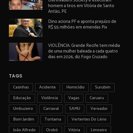
Civil invadem Society e executam
homem a tiros em Vitória de Santo
Antão, PE
Dino aciona PF e aponta prejuízo de
R$ 55 milhões em emendas Pix
VIOLÊNCIA: Grande Recife tem média
de uma mulher baleada a cada quatro
dias em 2026, diz Fogo Cruzado
TAGS
Casinhas
Acidente
Homicídio
Surubim
Educação
Violência
Vagas
Caruaru
Umbuzeiro
Carnaval
SAMU
Vereador
Bom Jardim
Toritama
Vertentes Do Lério
João Alfredo
Orobó
Vitória
Limoeiro