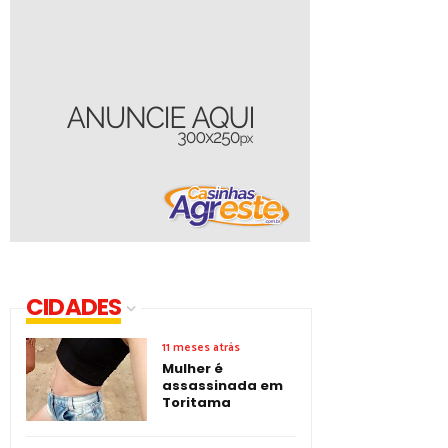
CIDADES
11 meses atrás
Mulher é
assassinada em
Toritama