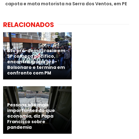
capota e mata motorista na Serra dos Ventos, em PE
RELACIONADOS
Ato pró-democracia em
SP começa pacífico,
encontra grupo pró-
Bolsonaro e termina em
confronto com PM
Pessoas são mais
importantes do que
economia, diz Papa
Francisco sobre
pandemia