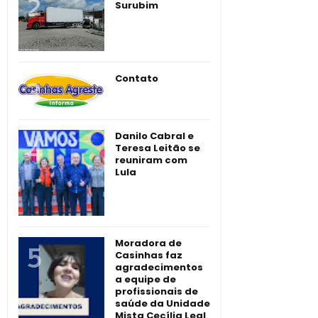
Surubim
Contato
Danilo Cabral e
Teresa Leitão se
reuniram com
Lula
Moradora de
Casinhas faz
agradecimentos
a equipe de
profissionais de
saúde da Unidade
Mista Cecília Leal