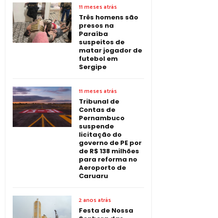
11 meses atrás
Três homens são
presos na
Paraíba
suspeitos de
matar jogador de
futebol em
Sergipe
11 meses atrás
Tribunal de
Contas de
Pernambuco
suspende
licitação do
governo de PE por
de R$ 138 milhões
para reforma no
Aeroporto de
Caruaru
2 anos atrás
Festa de Nossa