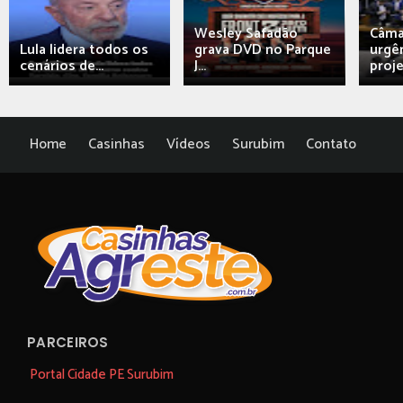
Wesley Safadão
Câma
Lula lidera todos os
grava DVD no Parque
urgên
cenários de...
J...
proj
Home
Casinhas
Vídeos
Surubim
Contato
PARCEIROS
Portal Cidade PE Surubim