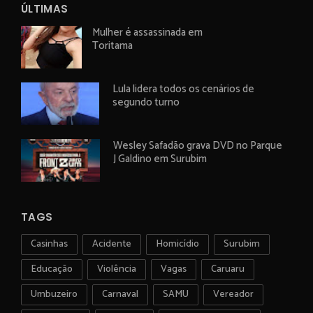
ÚLTIMAS
Mulher é assassinada em
Toritama
Lula lidera todos os cenários de
segundo turno
Wesley Safadão grava DVD no Parque
J Galdino em Surubim
TAGS
Casinhas
Acidente
Homicídio
Surubim
Educação
Violência
Vagas
Caruaru
Umbuzeiro
Carnaval
SAMU
Vereador