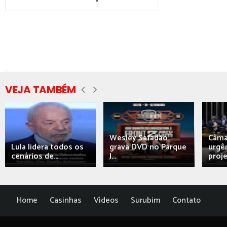
VEJA TAMBÉM
Wesley Safadão
Câma
Lula lidera todos os
grava DVD no Parque
urgên
cenários de...
J...
proj
Home
Casinhas
Vídeos
Surubim
Contato