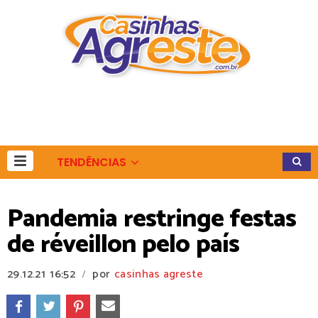
TENDÊNCIAS
Pandemia restringe festas
de réveillon pelo país
29.12.21
16:52
por
casinhas agreste
/