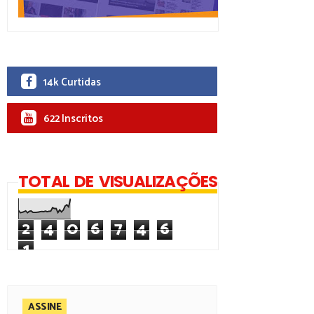
14k Curtidas
622 Inscritos
TOTAL DE VISUALIZAÇÕES
2
4
0
6
7
4
6
1
ASSINE