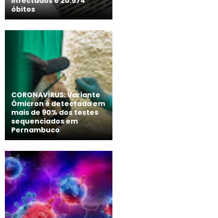
infectados e 20.574
óbitos
CORONAVÍRUS: Variante
Ômicron é detectada em
mais de 90% dos testes
sequenciados em
Pernambuco