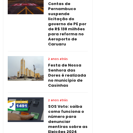
Contas de
Pernambuco
suspende
licitação do
governo de PE por
de R$ 138 milhões
para reforma no
Aeroporto de
Caruaru
2 anos atrás
Festa de Nossa
Senhora das
Dores é realizada
no município de
Casinhas
2 anos atrás
SOS Voto: saiba
como funciona o
número para
denunciar
mentiras sobre as
Eleições 2024