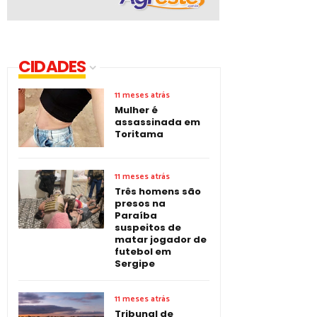
CIDADES
11 meses atrás
Mulher é
assassinada em
Toritama
11 meses atrás
Três homens são
presos na
Paraíba
suspeitos de
matar jogador de
futebol em
Sergipe
11 meses atrás
Tribunal de