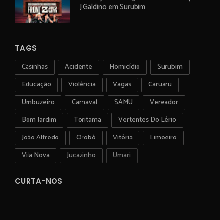
J Galdino em Surubim
TAGS
Casinhas
Acidente
Homicídio
Surubim
Educação
Violência
Vagas
Caruaru
Umbuzeiro
Carnaval
SAMU
Vereador
Bom Jardim
Toritama
Vertentes Do Lério
João Alfredo
Orobó
Vitória
Limoeiro
Vila Nova
Jucazinho
Umari
CURTA-NOS