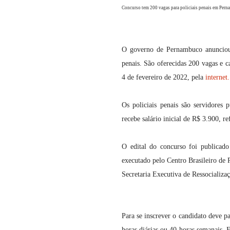
Concurso tem 200 vagas para policiais penais em Pern
O governo de Pernambuco anunciou, 
penais. São oferecidas 200 vagas e c
4 de fevereiro de 2022, pela
internet.
Os policiais penais são servidores 
recebe salário inicial de R$ 3.900, r
O edital do concurso foi publicad
executado pelo Centro Brasileiro de
Secretaria Executiva de Ressocializaç
Para se inscrever o candidato deve pa
horas diárias ou 40 horas semanais. 