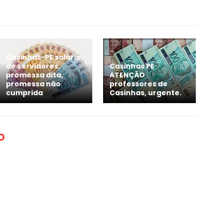
Casinhas-PE salário
de servidores,
Casinhas PE
promessa dita,
ATENÇÃO
promessa não
professores de
cumprida
Casinhas, urgente.
O