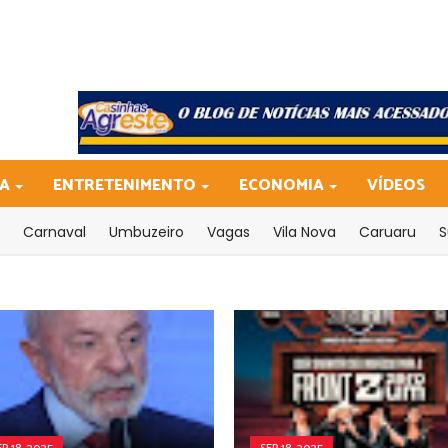
CA
ENTRETENIMENTO
ECONOMIA
VÍDEOS
Carnaval
Umbuzeiro
Vagas
Vila Nova
Caruaru
S