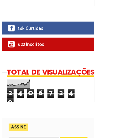
14k Curtidas
622 Inscritos
TOTAL DE VISUALIZAÇÕES
2
4
0
6
7
2
4
9
ASSINE