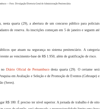
ambuco — Foto: Divulgação/Diretoria Geral de Administração Penitenciária
nesta quarta (29), a abertura de um concurso público para policiais
adastro de reserva. As inscrições começam em 5 de janeiro e seguem até
públicos que atuam na segurança no sistema penitenciário. A categoria
eferente ao vencimento-base de R$ 1.950, além de gratificação de risco.
o no
Diário Oficial de Pernambuco
desta quarta (29). O certame será
 Pesquisa em Avaliação e Seleção e de Promoção de Eventos (Cebraspe) e
ão (Seres).
gar R$ 180. É preciso ter nível superior. A jornada de trabalho é de oito
Em casos de plantão, será observada a proporcionalidade limite uma hora