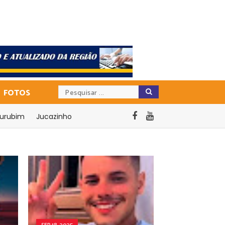
FOTOS
urubim
Jucazinho