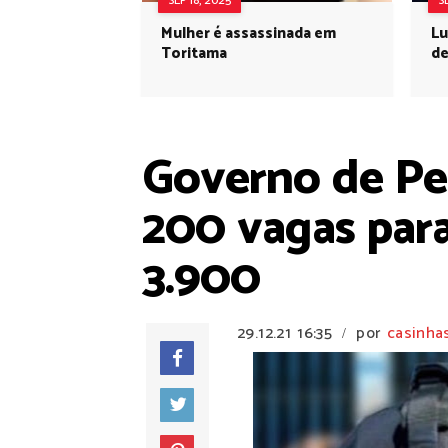
SEP 18, 2025
S
Mulher é assassinada em
Lu
Toritama
de
Governo de Pe
200 vagas para 
3.900
29.12.21
16:35
por
casinha
/