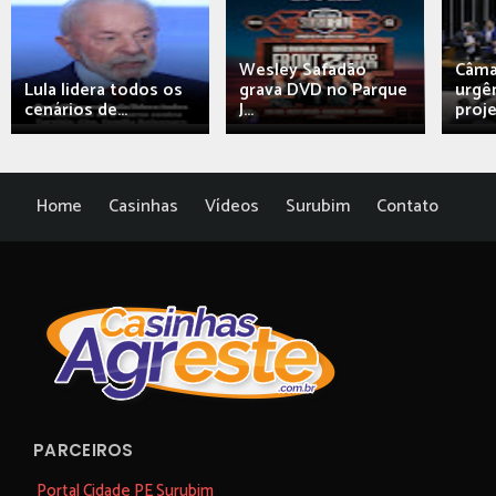
Wesley Safadão
Câma
Lula lidera todos os
grava DVD no Parque
urgên
cenários de...
J...
proj
Home
Casinhas
Vídeos
Surubim
Contato
PARCEIROS
Portal Cidade PE Surubim