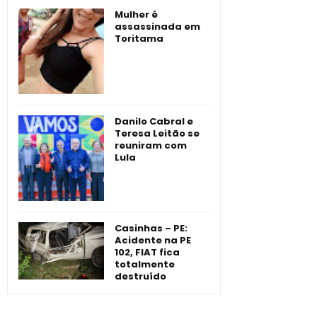
Mulher é
assassinada em
Toritama
Danilo Cabral e
Teresa Leitão se
reuniram com
Lula
Casinhas – PE:
Acidente na PE
102, FIAT fica
totalmente
destruído