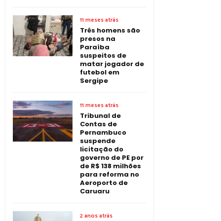
11 meses atrás
Três homens são
presos na
Paraíba
suspeitos de
matar jogador de
futebol em
Sergipe
11 meses atrás
Tribunal de
Contas de
Pernambuco
suspende
licitação do
governo de PE por
de R$ 138 milhões
para reforma no
Aeroporto de
Caruaru
2 anos atrás