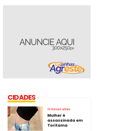
CIDADES
11 meses atrás
Mulher é
assassinada em
Toritama