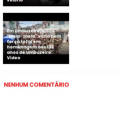
velório
Em Umbuzeiro, Bloco
"Mela- mela" volta com
força total em
homenagem aos 132
anos de Umbuzeiro.
Vídeo
NENHUM COMENTÁRIO