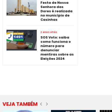
Festa de Nossa
Senhora das
Dores é realizada
no município de
Casinhas
2 anos atrás
SOS Voto: saiba
como funciona o
número para
denunciar
mentiras sobre as
Eleições 2024
VEJA TAMBÉM