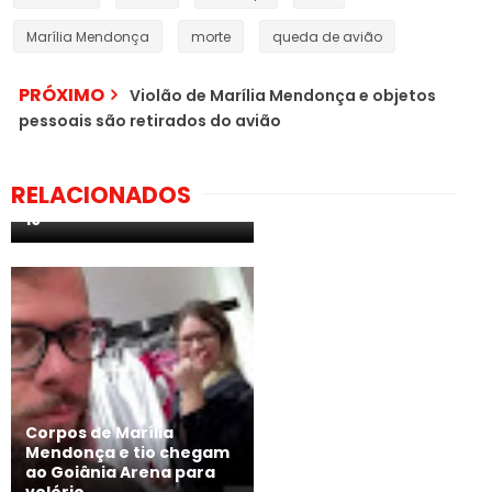
Marília Mendonça
morte
queda de avião
PRÓXIMO
Violão de Marília Mendonça e objetos
pessoais são retirados do avião
Em Aroeiras, forte
Comoção no último
adeus ao jovem Weslen
RELACIONADOS
Gabriel vítima de covid-
19
Corpos de Marília
Mendonça e tio chegam
ao Goiânia Arena para