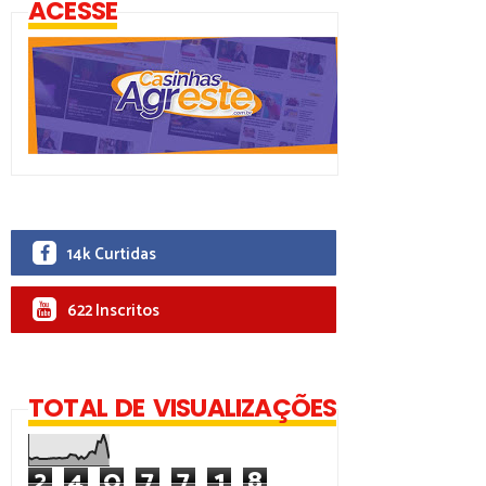
ACESSE
14k Curtidas
622 Inscritos
TOTAL DE VISUALIZAÇÕES
2
4
0
7
7
1
8