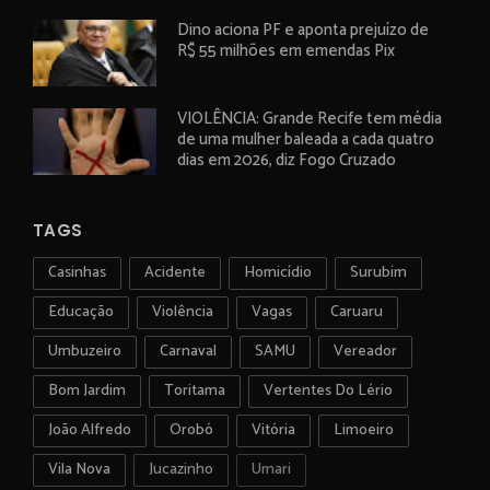
Dino aciona PF e aponta prejuízo de
R$ 55 milhões em emendas Pix
VIOLÊNCIA: Grande Recife tem média
de uma mulher baleada a cada quatro
dias em 2026, diz Fogo Cruzado
TAGS
Casinhas
Acidente
Homicídio
Surubim
Educação
Violência
Vagas
Caruaru
Umbuzeiro
Carnaval
SAMU
Vereador
Bom Jardim
Toritama
Vertentes Do Lério
João Alfredo
Orobó
Vitória
Limoeiro
Vila Nova
Jucazinho
Umari