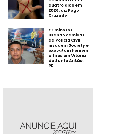
baleada a cada
quatro dias em
2026, diz Fogo
Cruzado
Criminosos
usando camisas
da Polícia Civil
invadem Society e
executam homem
a tiros em Vitória
de Santo Antão,
PE