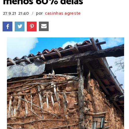
menos 60% delas
27.9.21
21:40
por
casinhas agreste
/