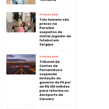
11 meses atrás
Três homens são
presos na
Paraíba
suspeitos de
matar jogador de
futebol em
Sergipe
11 meses atrás
Tribunal de
Contas de
Pernambuco
suspende
licitação do
governo de PE por
de R$ 138 milhões
para reforma no
Aeroporto de
Caruaru