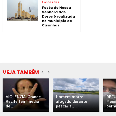
2 anos atrás
Festa de Nossa
Senhora das
Dores é realizada
no município de
Casinhas
VEJA TAMBÉM
VIOLÊNCIA: Grande
Homem morre
REC
Recife tem média
afogado durante
Meni
de...
pescaria...
perna