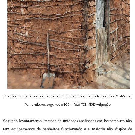
Parte de escola funciona em casa feita de barro, em Serra Talhada, no Sertão de
Pernambuco, segundo o TCE — Foto: TCE-PE/Divulgação
Segundo levantamento, metade da unidades analisadas em Pernambuco não
tem equipamentos de banheiros funcionando e a maioria não dispõe de