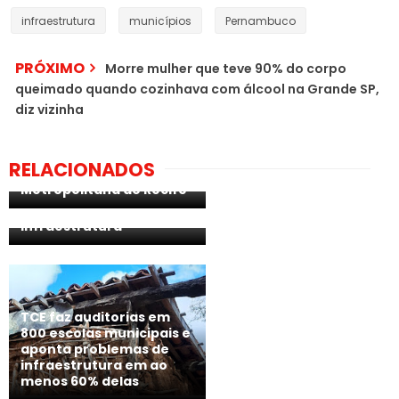
infraestrutura
municípios
Pernambuco
PRÓXIMO
Morre mulher que teve 90% do corpo
queimado quando cozinhava com álcool na Grande SP,
diz vizinha
Paulo Câmara anuncia
investimento de R$ 204
milhões em
AROEIRAS PB: Confira as
RELACIONADOS
infraestrutura na Região
propostas do candidato
Metropolitana do Recife
a Prefeito Jailson
Andrade para a
infraestrutura
TCE faz auditorias em
800 escolas municipais e
aponta problemas de
infraestrutura em ao
menos 60% delas