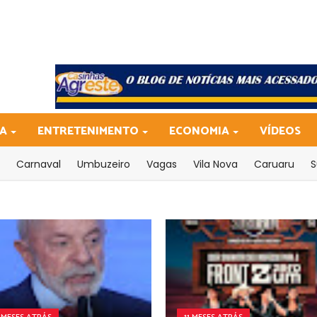
CA
ENTRETENIMENTO
ECONOMIA
VÍDEOS
Carnaval
Umbuzeiro
Vagas
Vila Nova
Caruaru
S