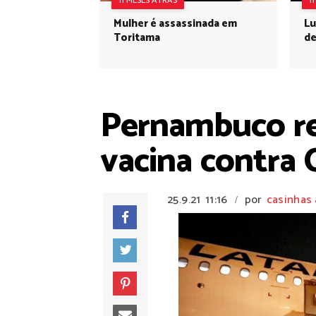
11 MESES ATRÁS
1
Mulher é assassinada em
Lu
Toritama
de
Pernambuco re
vacina contra 
25.9.21
11:16
por
casinhas 
/