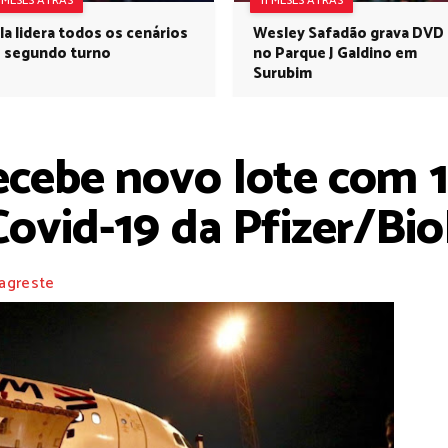
1 MESES ATRÁS
11 MESES ATRÁS
la lidera todos os cenários
Wesley Safadão grava DVD
 segundo turno
no Parque J Galdino em
Surubim
cebe novo lote com 1
Covid-19 da Pfizer/B
agreste