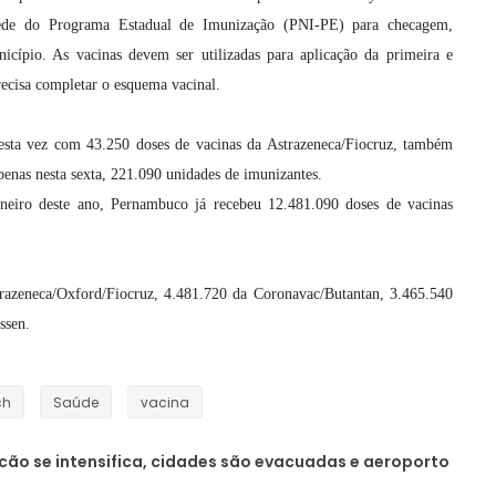
ede do Programa Estadual de Imunização (PNI-PE) para checagem,
cípio. As vacinas devem ser utilizadas para aplicação da primeira e
cisa completar o esquema vacinal.
esta vez com 43.250 doses de vacinas da Astrazeneca/Fiocruz, também
enas nesta sexta, 221.090 unidades de imunizantes.
neiro deste ano, Pernambuco já recebeu 12.481.090 doses de vacinas
trazeneca/Oxford/Fiocruz, 4.481.720 da Coronavac/Butantan, 3.465.540
ssen.
ch
Saúde
vacina
cão se intensifica, cidades são evacuadas e aeroporto