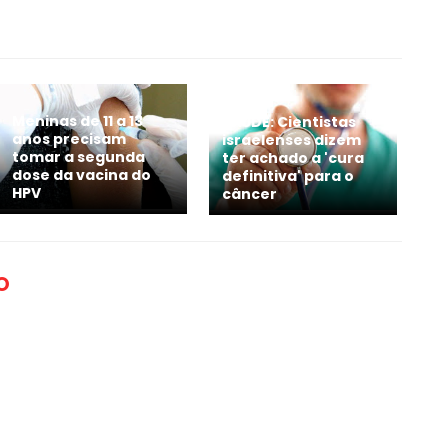
Meninas de 11 a 13
SAÚDE: Cientistas
anos precisam
israelenses dizem
tomar a segunda
ter achado a 'cura
dose da vacina do
definitiva' para o
HPV
câncer
O