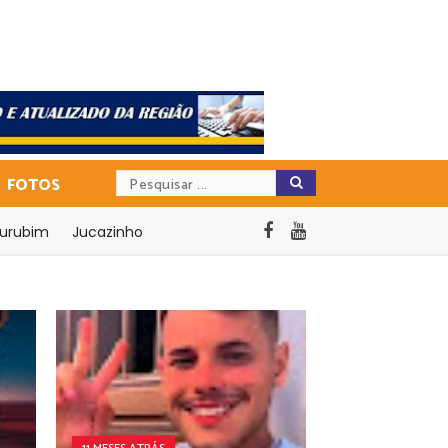
FOTOS
urubim
Jucazinho