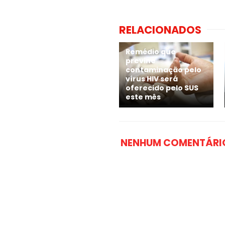
RELACIONADOS
Remédio que
previne
contaminação pelo
vírus HIV será
oferecido pelo SUS
este mês
NENHUM COMENTÁRI