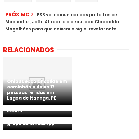
PRÓXIMO
PSB vai comunicar aos prefeitos de
Machados, João Alfredo e o deputado Clodoaldo
Magalhães para que deixem a sigla, revela fonte
RELACIONADOS
Ônibus escolar colide em
caminhão e deixa 17
pessoas feridas em
Vigilante é morto a
Oito alunos são expulsos
Lagoa de Itaenga, PE
pauladas dentro do
de colégio após
campus da UFRPE, no
estudante denunciar
Recife
ataques racistas com
referências a Hitler em
grupo de WhatsApp