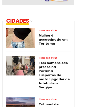
CIDADES
11 meses atrás
Mulher é
assassinada em
Toritama
11 meses atrás
Três homens são
presos na
Paraíba
suspeitos de
matar jogador de
futebol em
Sergipe
11 meses atrás
Tribunal de