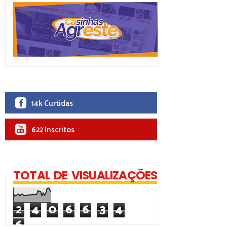
14k Curtidas
622 Inscritos
TOTAL DE VISUALIZAÇÕES
2
4
0
6
6
3
4
6