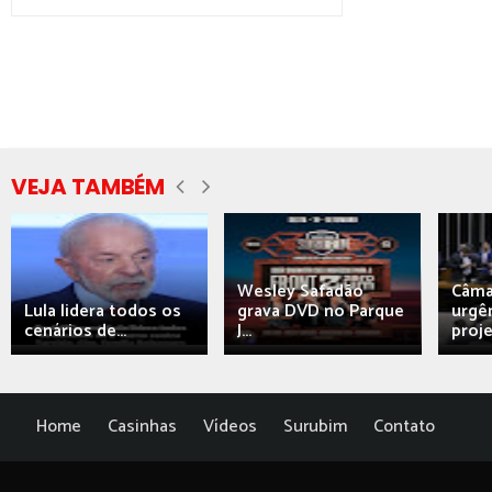
VEJA TAMBÉM
Wesley Safadão
Câma
Lula lidera todos os
grava DVD no Parque
urgên
cenários de...
J...
proj
Home
Casinhas
Vídeos
Surubim
Contato