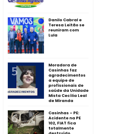
Danilo Cabral e
Teresa Leitão se
reuniram com
Lula
Moradora de
Casinhas faz
agradecimentos
a equipe de
profissionais de
saúde da Unidade
Mista Cecília Leal
de Miranda
Casinhas – PE:
Acidente na PE
102, FIAT fica
totalmente
destruído