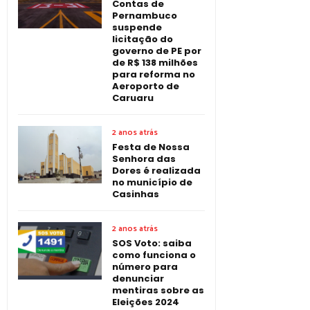
Contas de
Pernambuco
suspende
licitação do
governo de PE por
de R$ 138 milhões
para reforma no
Aeroporto de
Caruaru
2 anos atrás
Festa de Nossa
Senhora das
Dores é realizada
no município de
Casinhas
2 anos atrás
SOS Voto: saiba
como funciona o
número para
denunciar
mentiras sobre as
Eleições 2024