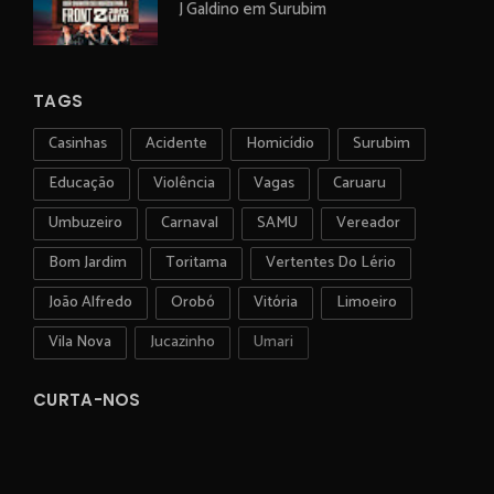
J Galdino em Surubim
TAGS
Casinhas
Acidente
Homicídio
Surubim
Educação
Violência
Vagas
Caruaru
Umbuzeiro
Carnaval
SAMU
Vereador
Bom Jardim
Toritama
Vertentes Do Lério
João Alfredo
Orobó
Vitória
Limoeiro
Vila Nova
Jucazinho
Umari
CURTA-NOS