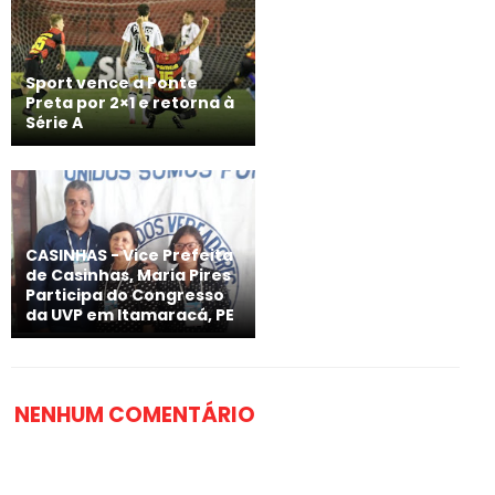
Sport vence a Ponte
Preta por 2×1 e retorna à
Série A
CASINHAS - Vice Prefeita
de Casinhas, Maria Pires
Participa do Congresso
da UVP em Itamaracá, PE
NENHUM COMENTÁRIO