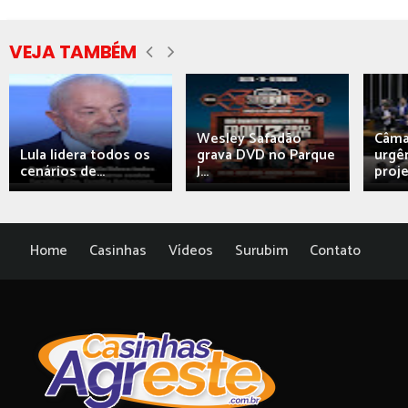
VEJA TAMBÉM
Wesley Safadão
Câma
Lula lidera todos os
grava DVD no Parque
urgên
cenários de...
J...
proj
Home
Casinhas
Vídeos
Surubim
Contato