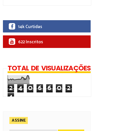
14k Curtidas
622 Inscritos
TOTAL DE VISUALIZAÇÕES
2
4
0
6
6
0
2
4
ASSINE