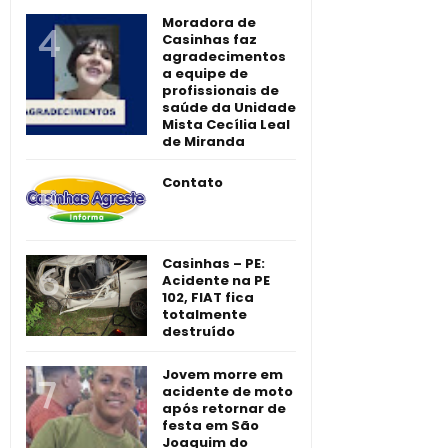
Moradora de
Casinhas faz
agradecimentos
a equipe de
profissionais de
saúde da Unidade
Mista Cecília Leal
de Miranda
Contato
Casinhas – PE:
Acidente na PE
102, FIAT fica
totalmente
destruído
Jovem morre em
acidente de moto
após retornar de
festa em São
Joaquim do