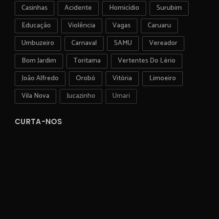
Casinhas
Acidente
Homicídio
Surubim
Educação
Violência
Vagas
Caruaru
Umbuzeiro
Carnaval
SAMU
Vereador
Bom Jardim
Toritama
Vertentes Do Lério
João Alfredo
Orobó
Vitória
Limoeiro
Vila Nova
Jucazinho
Umari
CURTA-NOS