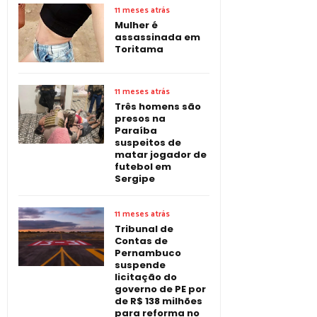
11 meses atrás
Mulher é
assassinada em
Toritama
11 meses atrás
Três homens são
presos na
Paraíba
suspeitos de
matar jogador de
futebol em
Sergipe
11 meses atrás
Tribunal de
Contas de
Pernambuco
suspende
licitação do
governo de PE por
de R$ 138 milhões
para reforma no