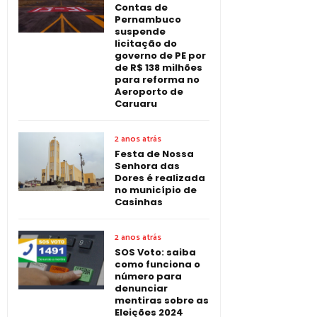
Contas de
Pernambuco
suspende
licitação do
governo de PE por
de R$ 138 milhões
para reforma no
Aeroporto de
Caruaru
2 anos atrás
Festa de Nossa
Senhora das
Dores é realizada
no município de
Casinhas
2 anos atrás
SOS Voto: saiba
como funciona o
número para
denunciar
mentiras sobre as
Eleições 2024