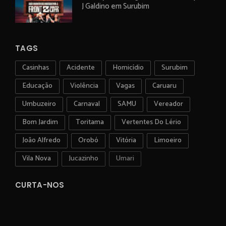
J Galdino em Surubim
TAGS
Casinhas
Acidente
Homicídio
Surubim
Educação
Violência
Vagas
Caruaru
Umbuzeiro
Carnaval
SAMU
Vereador
Bom Jardim
Toritama
Vertentes Do Lério
João Alfredo
Orobó
Vitória
Limoeiro
Vila Nova
Jucazinho
Umari
CURTA-NOS