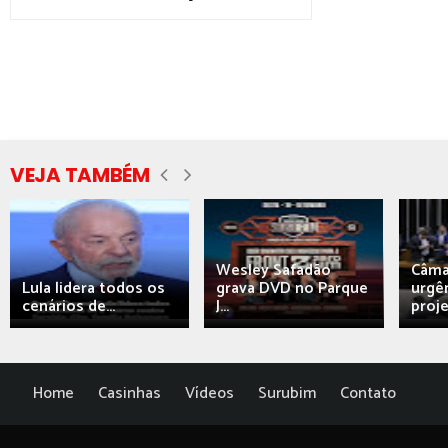
VEJA TAMBÉM
Wesley Safadão
Câma
Lula lidera todos os
grava DVD no Parque
urgên
cenários de...
J...
proj
Home
Casinhas
Vídeos
Surubim
Contato