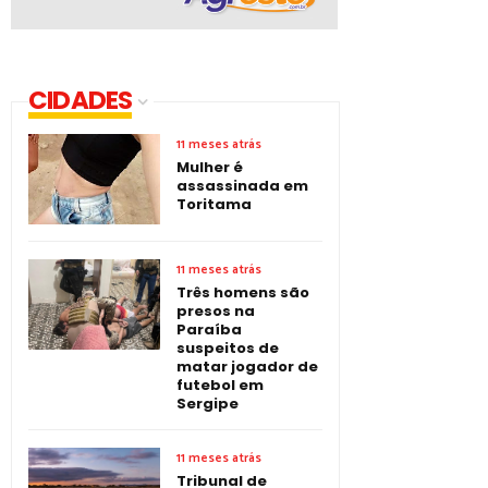
CIDADES
11 meses atrás
Mulher é
assassinada em
Toritama
11 meses atrás
Três homens são
presos na
Paraíba
suspeitos de
matar jogador de
futebol em
Sergipe
11 meses atrás
Tribunal de