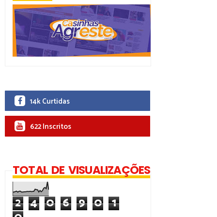
14k Curtidas
622 Inscritos
TOTAL DE VISUALIZAÇÕES
2
4
0
6
9
0
1