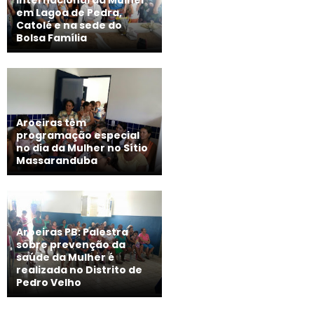
Internacional da Mulher
em Lagoa de Pedra,
Catolé e na sede do
Bolsa Família
Aroeiras têm
programação especial
no dia da Mulher no Sítio
Massaranduba
Aroeiras PB: Palestra
sobre prevenção da
saúde da Mulher é
realizada no Distrito de
Pedro Velho