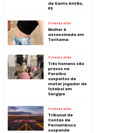
de Santo Antão,
PE
11 meses atrás
Mulher é
assassinada em
Toritama
11 meses atrás
Três homens são
presos na
Paraíba
suspeitos de
matar jogador de
futebol em
Sergipe
11 meses atrás
Tribunal de
Contas de
Pernambuco
suspende