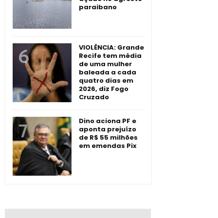
paraibano
VIOLÊNCIA: Grande
Recife tem média
de uma mulher
baleada a cada
quatro dias em
2026, diz Fogo
Cruzado
Dino aciona PF e
aponta prejuízo
de R$ 55 milhões
em emendas Pix