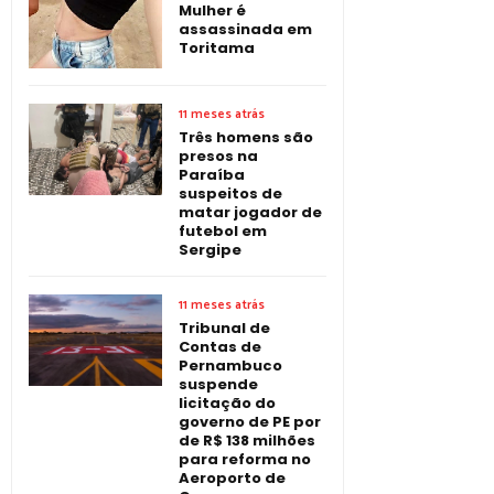
Mulher é
assassinada em
Toritama
11 meses atrás
Três homens são
presos na
Paraíba
suspeitos de
matar jogador de
futebol em
Sergipe
11 meses atrás
Tribunal de
Contas de
Pernambuco
suspende
licitação do
governo de PE por
de R$ 138 milhões
para reforma no
Aeroporto de