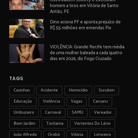
homem a tiros em Vitória de Santo
Antão, PE
Dino aciona PF e aponta prejuízo de
R$ 55 milhões em emendas Pix
VIOLÊNCIA: Grande Recife tem média
de uma mulher baleada a cada quatro
dias em 2026, diz Fogo Cruzado
TAGS
Casinhas
Acidente
Homicídio
Surubim
Educação
Violência
Vagas
Caruaru
Umbuzeiro
Carnaval
SAMU
Vereador
Bom Jardim
Toritama
Vertentes Do Lério
João Alfredo
Orobó
Vitória
Limoeiro