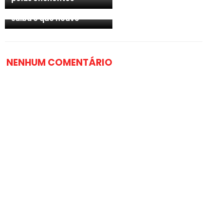
fãs com rosto
deformado em show;
saiba o que houve
NENHUM COMENTÁRIO