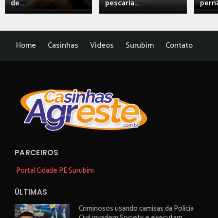
de...
pescaria...
perna
Home
Casinhas
Vídeos
Surubim
Contato
PARCEIROS
Portal Cidade PE Surubim
ÚLTIMAS
Criminosos usando camisas da Polícia
Civil invadem Society e executam