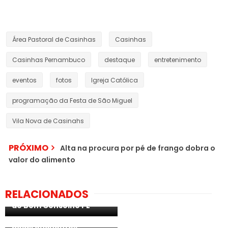
Área Pastoral de Casinhas
Casinhas
Casinhas Pernambuco
destaque
entretenimento
eventos
fotos
Igreja Católica
programação da Festa de São Miguel
Vila Nova de Casinahs
PRÓXIMO
Alta na procura por pé de frango dobra o
valor do alimento
Tribunal de contas
suspende shows de 1
Prefeito do Recife
RELACIONADOS
milhão pela Prefeitura
suspende o São João e
de Bom Conselho PE
destina 15 milhões para
às famílias atingidas
VÍDEO: Joelma assusta
pelas enchentes