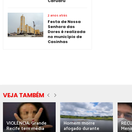
Caruaru
2 anos atrás
Festa de Nossa
Senhora das
Dores é realizada
no município de
Casinhas
VEJA TAMBÉM
VIOLÊNCIA: Grande
Homem morre
REC
Recife tem média
afogado durante
Meni