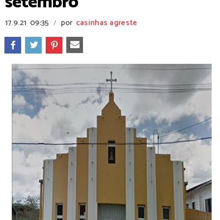
setembro
17.9.21
09:35
por
casinhas agreste
/