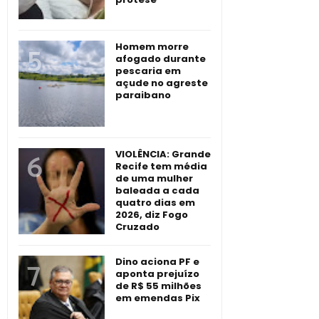
Homem morre
afogado durante
pescaria em
açude no agreste
paraibano
VIOLÊNCIA: Grande
Recife tem média
de uma mulher
baleada a cada
quatro dias em
2026, diz Fogo
Cruzado
Dino aciona PF e
aponta prejuízo
de R$ 55 milhões
em emendas Pix