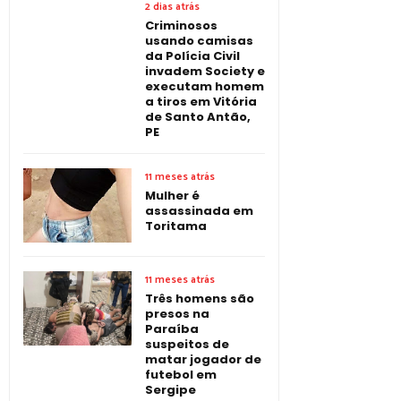
2 dias atrás
Criminosos
usando camisas
da Polícia Civil
invadem Society e
executam homem
a tiros em Vitória
de Santo Antão,
PE
11 meses atrás
Mulher é
assassinada em
Toritama
11 meses atrás
Três homens são
presos na
Paraíba
suspeitos de
matar jogador de
futebol em
Sergipe