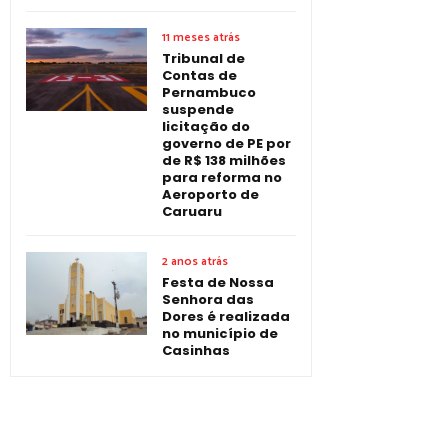
11 meses atrás
Tribunal de
Contas de
Pernambuco
suspende
licitação do
governo de PE por
de R$ 138 milhões
para reforma no
Aeroporto de
Caruaru
2 anos atrás
Festa de Nossa
Senhora das
Dores é realizada
no município de
Casinhas