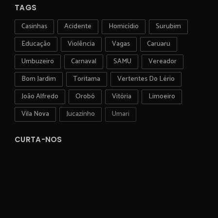
TAGS
Casinhas
Acidente
Homicídio
Surubim
Educação
Violência
Vagas
Caruaru
Umbuzeiro
Carnaval
SAMU
Vereador
Bom Jardim
Toritama
Vertentes Do Lério
João Alfredo
Orobó
Vitória
Limoeiro
Vila Nova
Jucazinho
Umari
CURTA-NOS