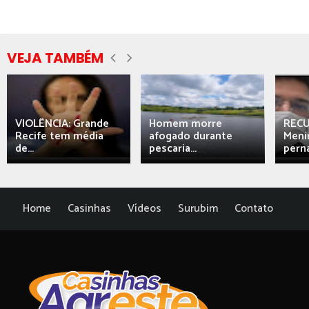
VEJA TAMBÉM
VIOLÊNCIA: Grande
Homem morre
REC
Recife tem média
afogado durante
Meni
de...
pescaria...
perna
Home
Casinhas
Vídeos
Surubim
Contato