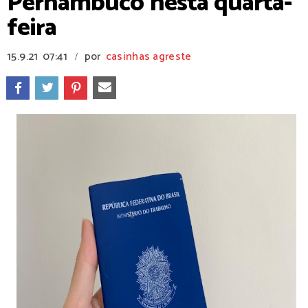
Pernambuco nesta quarta-
feira
15.9.21
07:41
por
casinhas agreste
/