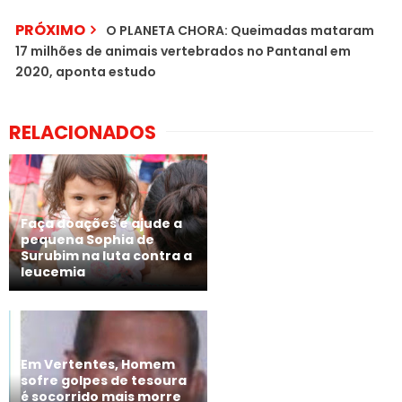
PRÓXIMO
O PLANETA CHORA: Queimadas mataram
17 milhões de animais vertebrados no Pantanal em
2020, aponta estudo
RELACIONADOS
Faça doações e ajude a
pequena Sophia de
Surubim na luta contra a
leucemia
Em Vertentes, Homem
sofre golpes de tesoura
é socorrido mais morre