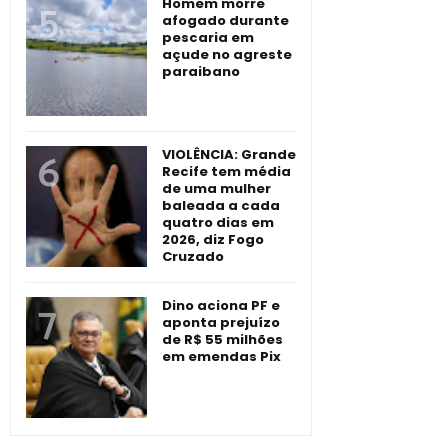
Homem morre
afogado durante
pescaria em
açude no agreste
paraibano
VIOLÊNCIA: Grande
Recife tem média
de uma mulher
baleada a cada
quatro dias em
2026, diz Fogo
Cruzado
Dino aciona PF e
aponta prejuízo
de R$ 55 milhões
em emendas Pix