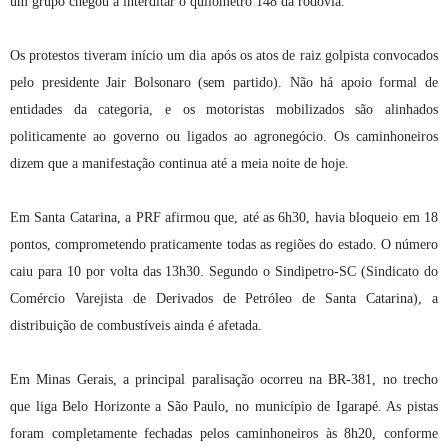
um grupo chegou a interditar o quilômetro 148 da rodovia.
Os protestos tiveram início um dia após os atos de raiz golpista convocados
pelo presidente Jair Bolsonaro (sem partido). Não há apoio formal de
entidades da categoria, e os motoristas mobilizados são alinhados
politicamente ao governo ou ligados ao agronegócio. Os caminhoneiros
dizem que a manifestação continua até a meia noite de hoje.
Em Santa Catarina, a PRF afirmou que, até as 6h30, havia bloqueio em 18
pontos, comprometendo praticamente todas as regiões do estado. O número
caiu para 10 por volta das 13h30. Segundo o Sindipetro-SC (Sindicato do
Comércio Varejista de Derivados de Petróleo de Santa Catarina), a
distribuição de combustíveis ainda é afetada.
Em Minas Gerais, a principal paralisação ocorreu na BR-381, no trecho
que liga Belo Horizonte a São Paulo, no município de Igarapé. As pistas
foram completamente fechadas pelos caminhoneiros às 8h20, conforme